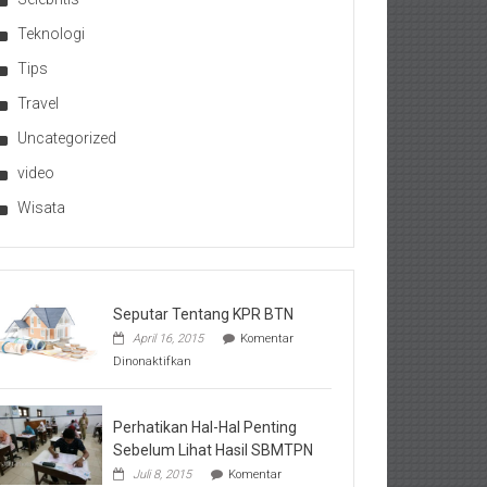
Teknologi
Tips
Travel
Uncategorized
video
Wisata
Seputar Tentang KPR BTN
April 16, 2015
Komentar
pada
Dinonaktifkan
Seputar
Tentang
KPR
BTN
Perhatikan Hal-Hal Penting
Sebelum Lihat Hasil SBMTPN
Juli 8, 2015
Komentar