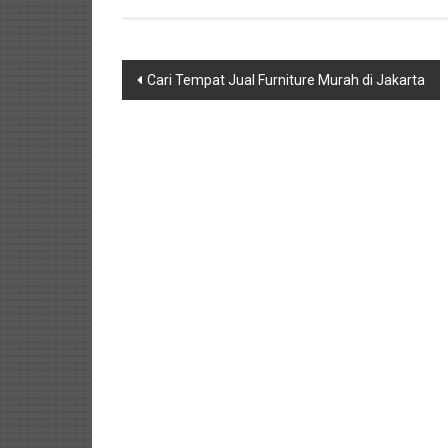
Navigasi
Cari Tempat Jual Furniture Murah di Jakarta
pos