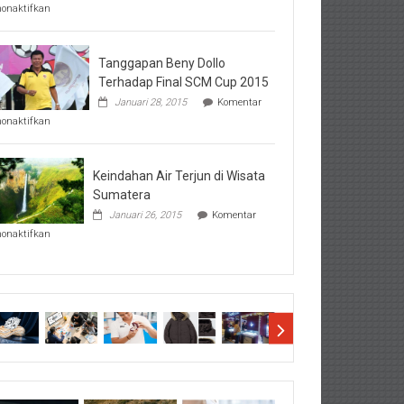
pada
nonaktifkan
Perhatikan
Hal-
Hal
Penting
Tanggapan Beny Dollo
Sebelum
Terhadap Final SCM Cup 2015
Lihat
Januari 28, 2015
Komentar
Hasil
pada
SBMTPN
nonaktifkan
Tanggapan
Beny
Dollo
Terhadap
Keindahan Air Terjun di Wisata
Final
Sumatera
SCM
Januari 26, 2015
Komentar
Cup
pada
2015
nonaktifkan
Keindahan
Air
Terjun
di
Wisata
Sumatera