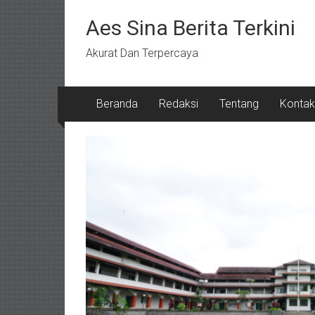
Lompat
ke
Aes Sina Berita Terkini
konten
Akurat Dan Terpercaya
Beranda
Redaksi
Tentang
Kontak