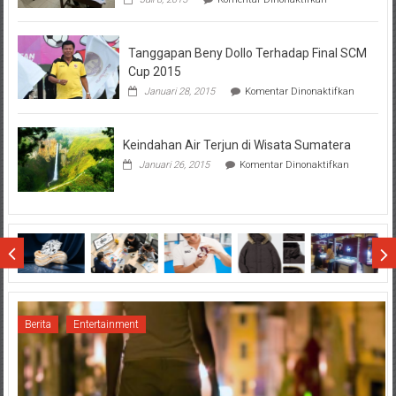
Perhatikan
Hal-
Hal
Tanggapan Beny Dollo Terhadap Final SCM
Penting
Sebelum
Cup 2015
Lihat
pada
Januari 28, 2015
Komentar Dinonaktifkan
Hasil
Tanggap
SBMTPN
Beny
Dollo
Keindahan Air Terjun di Wisata Sumatera
Terhadap
Final
pada
Januari 26, 2015
Komentar Dinonaktifkan
SCM
Keindahan
Cup
Air
2015
Terjun
di
Wisata
Sumatera
Berita
Entertainment