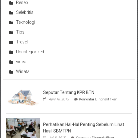
Resep
Selebritis
Teknologi
Tips
Travel
Uncategorized
video
Wisata
Seputar Tentang KPR BTN
pada
April 16, 2015
Komentar Dinonaktifkan
Seputar
Tentang
KPR
BTN
Perhatikan Hal-Hal Penting Sebelum Lihat
Hasil SBMTPN
pada
Juli 8, 2015
Komentar Dinonaktifkan