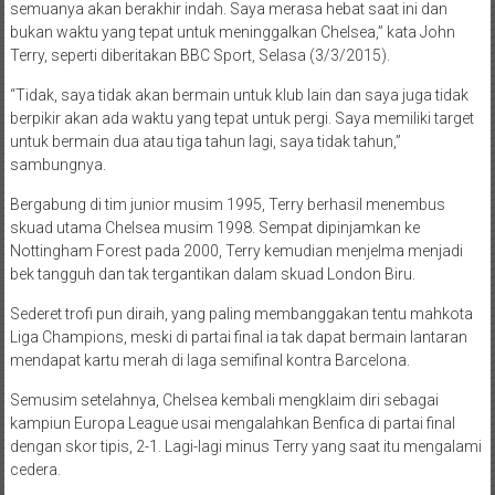
semuanya akan berakhir indah. Saya merasa hebat saat ini dan
bukan waktu yang tepat untuk meninggalkan Chelsea,” kata John
Terry, seperti diberitakan BBC Sport, Selasa (3/3/2015).
“Tidak, saya tidak akan bermain untuk klub lain dan saya juga tidak
berpikir akan ada waktu yang tepat untuk pergi. Saya memiliki target
untuk bermain dua atau tiga tahun lagi, saya tidak tahun,”
sambungnya.
Bergabung di tim junior musim 1995, Terry berhasil menembus
skuad utama Chelsea musim 1998. Sempat dipinjamkan ke
Nottingham Forest pada 2000, Terry kemudian menjelma menjadi
bek tangguh dan tak tergantikan dalam skuad London Biru.
Sederet trofi pun diraih, yang paling membanggakan tentu mahkota
Liga Champions, meski di partai final ia tak dapat bermain lantaran
mendapat kartu merah di laga semifinal kontra Barcelona.
Semusim setelahnya, Chelsea kembali mengklaim diri sebagai
kampiun Europa League usai mengalahkan Benfica di partai final
dengan skor tipis, 2-1. Lagi-lagi minus Terry yang saat itu mengalami
cedera.