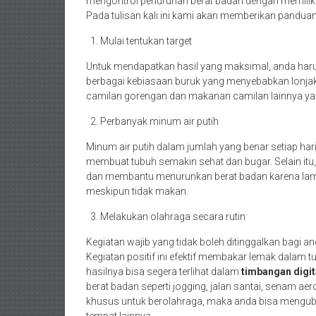
mengontrol penurunan berat badan dengan memilik
Pada tulisan kali ini kami akan memberikan panduan
Mulai tentukan target
Untuk mendapatkan hasil yang maksimal, anda harus
berbagai kebiasaan buruk yang menyebabkan lonjak
camilan gorengan dan makanan camilan lainnya ya
Perbanyak minum air putih
Minum air putih dalam jumlah yang benar setiap hari,
membuat tubuh semakin sehat dan bugar. Selain itu,
dan membantu menurunkan berat badan karena la
meskipun tidak makan.
Melakukan olahraga secara rutin
Kegiatan wajib yang tidak boleh ditinggalkan bagi a
Kegiatan positif ini efektif membakar lemak dalam 
hasilnya bisa segera terlihat dalam
timbangan digit
berat badan seperti jogging, jalan santai, senam aer
khusus untuk berolahraga, maka anda bisa mengubah