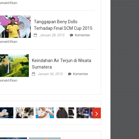
pada
nonaktifkan
Perhatikan
Hal-
Hal
Penting
Tanggapan Beny Dollo
Sebelum
Terhadap Final SCM Cup 2015
Lihat
Januari 28, 2015
Komentar
Hasil
pada
SBMTPN
nonaktifkan
Tanggapan
Beny
Dollo
Terhadap
Keindahan Air Terjun di Wisata
Final
Sumatera
SCM
Januari 26, 2015
Komentar
Cup
pada
2015
nonaktifkan
Keindahan
Air
Terjun
di
Wisata
Sumatera