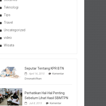
Teknologi
Tips
Travel
Uncategorized
video
Wisata
Seputar Tentang KPR BTN
April 16, 2015
Komentar
pada
Dinonaktifkan
Seputar
Tentang
KPR
BTN
Perhatikan Hal-Hal Penting
Sebelum Lihat Hasil SBMTPN
Juli 8, 2015
Komentar