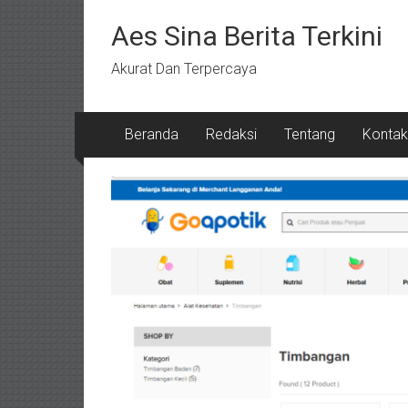
Lompat
ke
Aes Sina Berita Terkini
konten
Akurat Dan Terpercaya
Beranda
Redaksi
Tentang
Kontak