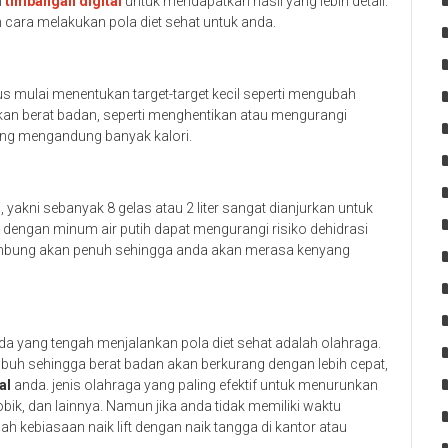
i
timbangan digital
untuk mendapatkan hasil yang lebih detail.
 cara melakukan pola diet sehat untuk anda.
 mulai menentukan target-target kecil seperti mengubah
an berat badan, seperti menghentikan atau mengurangi
ng mengandung banyak kalori.
 yakni sebanyak 8 gelas atau 2 liter sangat dianjurkan untuk
 dengan minum air putih dapat mengurangi risiko dehidrasi
mbung akan penuh sehingga anda akan merasa kenyang
nda yang tengah menjalankan pola diet sehat adalah olahraga.
tubuh sehingga berat badan akan berkurang dengan lebih cepat,
al
anda. jenis olahraga yang paling efektif untuk menurunkan
obik, dan lainnya. Namun jika anda tidak memiliki waktu
 kebiasaan naik lift dengan naik tangga di kantor atau