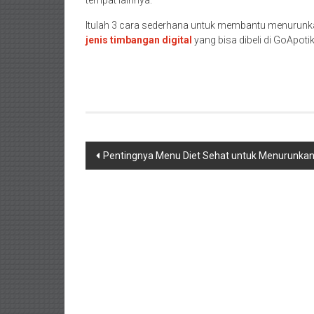
tempat lainnya.
Itulah 3 cara sederhana untuk membantu menurunka
jenis timbangan digital
yang bisa dibeli di GoApoti
Navigasi
Pentingnya Menu Diet Sehat untuk Menurunkan
pos