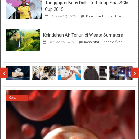
Tanggapan Beny Dollo Terhadap Final SCM
Penting
Sebelum
Cup 2015
Lihat
pada
Januari 28, 2015
Komentar Dinonaktifkan
Hasil
Tanggap
SBMTPN
Beny
Dollo
Keindahan Air Terjun di Wisata Sumatera
Terhadap
Final
pada
Januari 26, 2015
Komentar Dinonaktifkan
SCM
Keindahan
Cup
Air
2015
Terjun
di
Wisata
Sumatera
Kesehatan