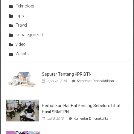
Teknologi
Tips
Travel
Uncategorized
video
Wisata
Seputar Tentang KPR BTN
pada
April 16, 2015
Komentar Dinonaktifkan
Seputar
Tentang
KPR
BTN
Perhatikan Hal-Hal Penting Sebelum Lihat
Hasil SBMTPN
pada
Juli 8, 2015
Komentar Dinonaktifkan
Perhatikan
Hal-
Hal