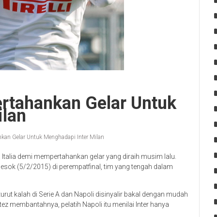
rtahankan Gelar Untuk
ilan
kan Gelar Untuk Menghadapi Inter Milan
 Italia demi mempertahankan gelar yang diraih musim lalu.
besok (5/2/2015) di perempatfinal, tim yang tengah dalam
urut kalah di Serie A dan Napoli disinyalir bakal dengan mudah
ez membantahnya, pelatih Napoli itu menilai Inter hanya