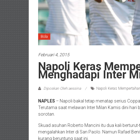
Bola
Februari 4, 2015
Napoli Keras Mempe
Menghadapi Inter M
Diposkan Oleh:aessina
Napoli Keras Mempertahan
NAPLES
– Napoli bakal tetap menatap serius Coppa
Terutama saat melawan Inter Milan Kamis dini hari 
sorotan.
Skuad asuhan Roberto Mancini itu dua kali berturut-t
mengalahkan Inter di San Paolo. Namun Rafael Benit
kurang beruntung saat ini.