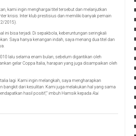
an, kami ingin menghargai titel tersebut dan melanjutkan
nter krisis. Inter klub prestisius dan memiliki banyak pemain
/2/2015).
al ini bisa terjadi. Di sepakbola, keberuntungan seringkali
arapkan. Saya hanya kenangan indah, saya menang dua titel dan
ya.
2010 lalu selama enam bulan, sebelum digantikan oleh
ankan gelar Coppa Italia, harapan yang juga disampaikan oleh
lia lagi. Kami ingin melangkah, saya mengharapkan
kan bangkit dari kesulitan. Kami juga melakukan hal yang sama
mendapatkan hasil positif,” imbuh Hamsik kepada
Rai
.