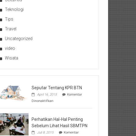
Teknologi
Tips
Travel
Uncategorized
video
Wisata
Seputar Tentang KPR BTN
April 16, 2015
Komentar
pada
Dinonaktifkan
Seputar
Tentang
KPR
BTN
Perhatikan Hal-Hal Penting
Sebelum Lihat Hasil SBMTPN
Juli 8, 2015
Komentar