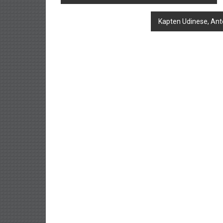
pos
Kapten Udinese, Ant