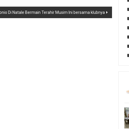
onio Di Natale Bermain Terahir Musim Ini bersama klubnya