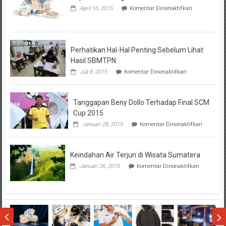
pada
April 16, 2015
Komentar Dinonaktifkan
Seputar
Tentang
KPR
BTN
Perhatikan Hal-Hal Penting Sebelum Lihat
Hasil SBMTPN
pada
Juli 8, 2015
Komentar Dinonaktifkan
Perhatikan
Hal-
Hal
Tanggapan Beny Dollo Terhadap Final SCM
Penting
Sebelum
Cup 2015
Lihat
pada
Januari 28, 2015
Komentar Dinonaktifkan
Hasil
Tanggap
SBMTPN
Beny
Dollo
Keindahan Air Terjun di Wisata Sumatera
Terhadap
Final
pada
Januari 26, 2015
Komentar Dinonaktifkan
SCM
Keindahan
Cup
Air
2015
Terjun
di
Wisata
Sumatera