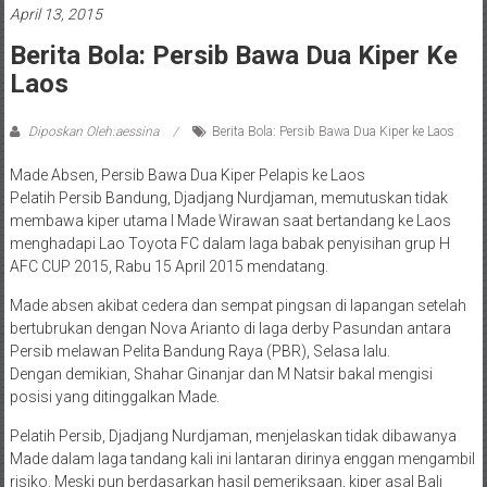
April 13, 2015
Berita Bola: Persib Bawa Dua Kiper Ke
Laos
Diposkan Oleh:aessina
Berita Bola: Persib Bawa Dua Kiper ke Laos
Made Absen, Persib Bawa Dua Kiper Pelapis ke Laos
Pelatih Persib Bandung, Djadjang Nurdjaman, memutuskan tidak
membawa kiper utama I Made Wirawan saat bertandang ke Laos
menghadapi Lao Toyota FC dalam laga babak penyisihan grup H
AFC CUP 2015, Rabu 15 April 2015 mendatang.
Made absen akibat cedera dan sempat pingsan di lapangan setelah
bertubrukan dengan Nova Arianto di laga derby Pasundan antara
Persib melawan Pelita Bandung Raya (PBR), Selasa lalu.
Dengan demikian, Shahar Ginanjar dan M Natsir bakal mengisi
posisi yang ditinggalkan Made.
Pelatih Persib, Djadjang Nurdjaman, menjelaskan tidak dibawanya
Made dalam laga tandang kali ini lantaran dirinya enggan mengambil
risiko. Meski pun berdasarkan hasil pemeriksaan, kiper asal Bali