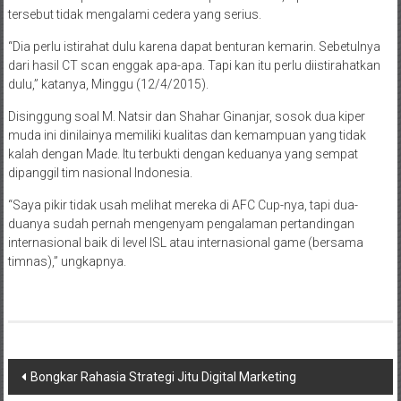
tersebut tidak mengalami cedera yang serius.
“Dia perlu istirahat dulu karena dapat benturan kemarin. Sebetulnya
dari hasil CT scan enggak apa-apa. Tapi kan itu perlu diistirahatkan
dulu,” katanya, Minggu (12/4/2015).
Disinggung soal M. Natsir dan Shahar Ginanjar, sosok dua kiper
muda ini dinilainya memiliki kualitas dan kemampuan yang tidak
kalah dengan Made. Itu terbukti dengan keduanya yang sempat
dipanggil tim nasional Indonesia.
“Saya pikir tidak usah melihat mereka di AFC Cup-nya, tapi dua-
duanya sudah pernah mengenyam pengalaman pertandingan
internasional baik di level ISL atau internasional game (bersama
timnas),” ungkapnya.
Navigasi
Bongkar Rahasia Strategi Jitu Digital Marketing