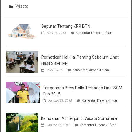
Wisata
Seputar Tentang KPR BTN
pada
April 16, 2015
Komentar Dinonaktifkan
Seputar
Tentang
KPR
BTN
Perhatikan Hal-Hal Penting Sebelum Lihat
Hasil SBMTPN
pada
Juli 8, 2015
Komentar Dinonaktifkan
Perhatikan
Hal-
Hal
Tanggapan Beny Dollo Terhadap Final SCM
Penting
Sebelum
Cup 2015
Lihat
pada
Januari 28, 2015
Komentar Dinonaktifkan
Hasil
Tanggap
SBMTPN
Beny
Dollo
Keindahan Air Terjun di Wisata Sumatera
Terhadap
Final
pada
Januari 26, 2015
Komentar Dinonaktifkan
SCM
Keindahan