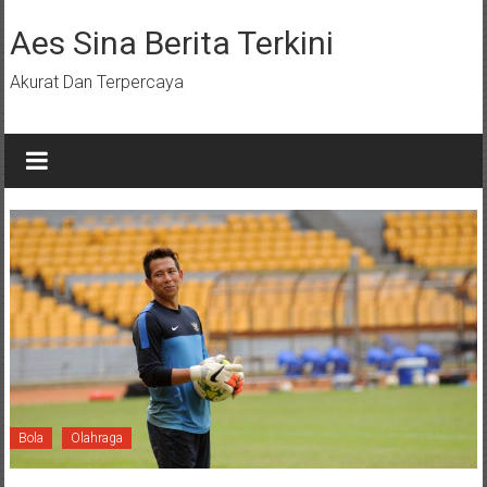
Lompat
ke
Aes Sina Berita Terkini
konten
Akurat Dan Terpercaya
Bola
Olahraga