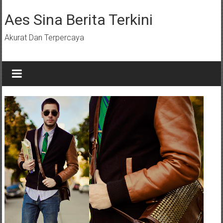
Lompat
ke
Aes Sina Berita Terkini
konten
Akurat Dan Terpercaya