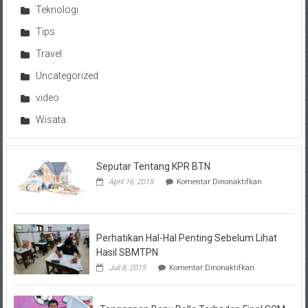
Teknologi
Tips
Travel
Uncategorized
video
Wisata
Seputar Tentang KPR BTN
pada
April 16, 2015
Komentar Dinonaktifkan
Seputar
Tentang
KPR
BTN
Perhatikan Hal-Hal Penting Sebelum Lihat
Hasil SBMTPN
pada
Juli 8, 2015
Komentar Dinonaktifkan
Perhatikan
Hal-
Hal