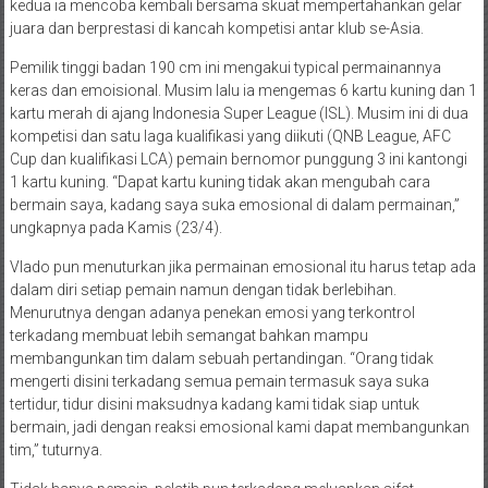
kedua ia mencoba kembali bersama skuat mempertahankan gelar
juara dan berprestasi di kancah kompetisi antar klub se-Asia.
Pemilik tinggi badan 190 cm ini mengakui typical permainannya
keras dan emoisional. Musim lalu ia mengemas 6 kartu kuning dan 1
kartu merah di ajang Indonesia Super League (ISL). Musim ini di dua
kompetisi dan satu laga kualifikasi yang diikuti (QNB League, AFC
Cup dan kualifikasi LCA) pemain bernomor punggung 3 ini kantongi
1 kartu kuning. “Dapat kartu kuning tidak akan mengubah cara
bermain saya, kadang saya suka emosional di dalam permainan,”
ungkapnya pada Kamis (23/4).
Vlado pun menuturkan jika permainan emosional itu harus tetap ada
dalam diri setiap pemain namun dengan tidak berlebihan.
Menurutnya dengan adanya penekan emosi yang terkontrol
terkadang membuat lebih semangat bahkan mampu
membangunkan tim dalam sebuah pertandingan. “Orang tidak
mengerti disini terkadang semua pemain termasuk saya suka
tertidur, tidur disini maksudnya kadang kami tidak siap untuk
bermain, jadi dengan reaksi emosional kami dapat membangunkan
tim,” tuturnya.