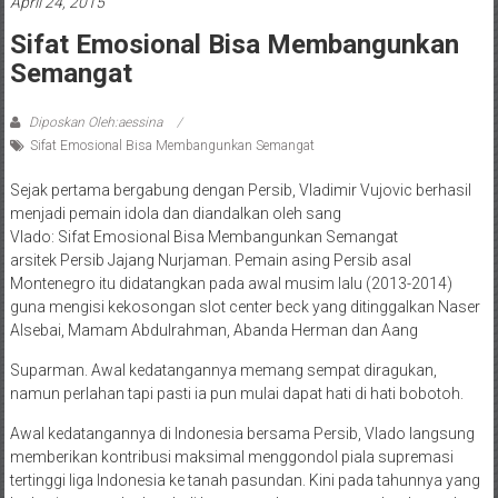
April 24, 2015
Sifat Emosional Bisa Membangunkan
Semangat
Diposkan Oleh:aessina
Sifat Emosional Bisa Membangunkan Semangat
Sejak pertama bergabung dengan Persib, Vladimir Vujovic berhasil
menjadi pemain idola dan diandalkan oleh sang
Vlado: Sifat Emosional Bisa Membangunkan Semangat
arsitek Persib Jajang Nurjaman. Pemain asing Persib asal
Montenegro itu didatangkan pada awal musim lalu (2013-2014)
guna mengisi kekosongan slot center beck yang ditinggalkan Naser
Alsebai, Mamam Abdulrahman, Abanda Herman dan Aang
Suparman. Awal kedatangannya memang sempat diragukan,
namun perlahan tapi pasti ia pun mulai dapat hati di hati bobotoh.
Awal kedatangannya di Indonesia bersama Persib, Vlado langsung
memberikan kontribusi maksimal menggondol piala supremasi
tertinggi liga Indonesia ke tanah pasundan. Kini pada tahunnya yang