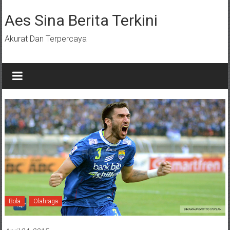
Lompat
ke
Aes Sina Berita Terkini
konten
Akurat Dan Terpercaya
Bola
Olahraga