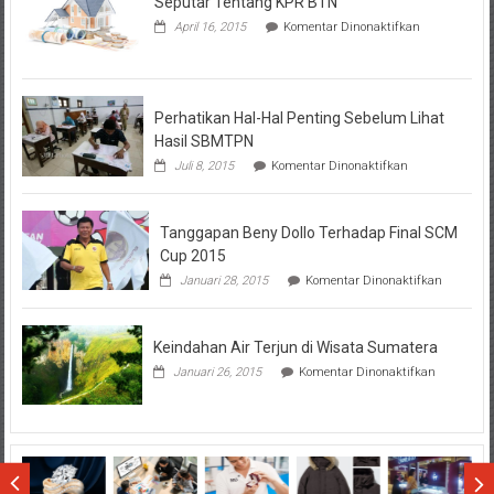
Seputar Tentang KPR BTN
pada
April 16, 2015
Komentar Dinonaktifkan
Seputar
Tentang
KPR
BTN
Perhatikan Hal-Hal Penting Sebelum Lihat
Hasil SBMTPN
pada
Juli 8, 2015
Komentar Dinonaktifkan
Perhatikan
Hal-
Hal
Tanggapan Beny Dollo Terhadap Final SCM
Penting
Sebelum
Cup 2015
Lihat
pada
Januari 28, 2015
Komentar Dinonaktifkan
Hasil
Tanggap
SBMTPN
Beny
Dollo
Keindahan Air Terjun di Wisata Sumatera
Terhadap
Final
pada
Januari 26, 2015
Komentar Dinonaktifkan
SCM
Keindahan
Cup
Air
2015
Terjun
di
Wisata
Sumatera