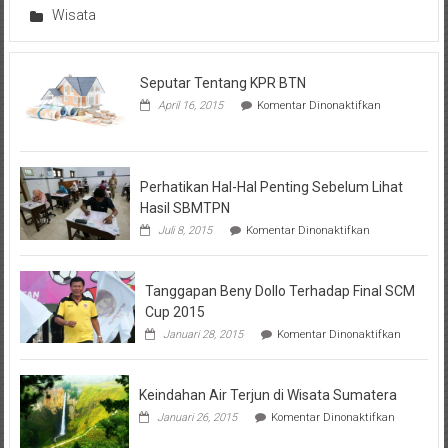
Wisata
Seputar Tentang KPR BTN
pada
April 16, 2015
Komentar Dinonaktifkan
Seputar
Tentang
KPR
BTN
Perhatikan Hal-Hal Penting Sebelum Lihat
Hasil SBMTPN
pada
Juli 8, 2015
Komentar Dinonaktifkan
Perhatikan
Hal-
Hal
Tanggapan Beny Dollo Terhadap Final SCM
Penting
Sebelum
Cup 2015
Lihat
pada
Januari 28, 2015
Komentar Dinonaktifkan
Hasil
Tanggap
SBMTPN
Beny
Dollo
Keindahan Air Terjun di Wisata Sumatera
Terhadap
Final
pada
Januari 26, 2015
Komentar Dinonaktifkan
SCM
Keindahan
Cup
Air