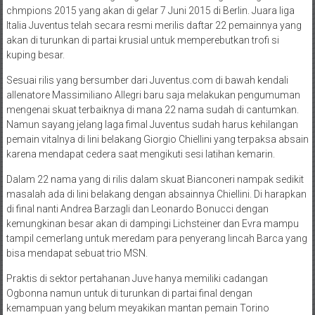
chmpions 2015 yang akan di gelar 7 Juni 2015 di Berlin. Juara liga
Italia Juventus telah secara resmi merilis daftar 22 pemainnya yang
akan di turunkan di partai krusial untuk memperebutkan trofi si
kuping besar.
Sesuai rilis yang bersumber dari Juventus.com di bawah kendali
allenatore Massimiliano Allegri baru saja melakukan pengumuman
mengenai skuat terbaiknya di mana 22 nama sudah di cantumkan.
Namun sayang jelang laga fimal Juventus sudah harus kehilangan
pemain vitalnya di lini belakang Giorgio Chiellini yang terpaksa absain
karena mendapat cedera saat mengikuti sesi latihan kemarin.
Dalam 22 nama yang di rilis dalam skuat Bianconeri nampak sedikit
masalah ada di lini belakang dengan absainnya Chiellini. Di harapkan
di final nanti Andrea Barzagli dan Leonardo Bonucci dengan
kemungkinan besar akan di dampingi Lichsteiner dan Evra mampu
tampil cemerlang untuk meredam para penyerang lincah Barca yang
bisa mendapat sebuat trio MSN.
Praktis di sektor pertahanan Juve hanya memiliki cadangan
Ogbonna namun untuk di turunkan di partai final dengan
kemampuan yang belum meyakikan mantan pemain Torino