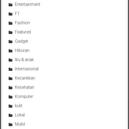
Entertainment
F1
Fashion
Featured
Gadget
Hiburan
Ibu & anak
Internasional
Kecantikan
Kesehatan
Komputer
kulit
Lokal
Mobil