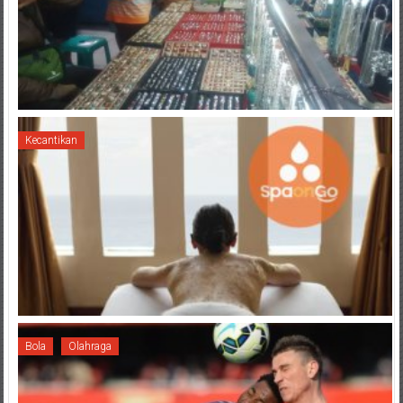
Kecantikan
Bola
Olahraga