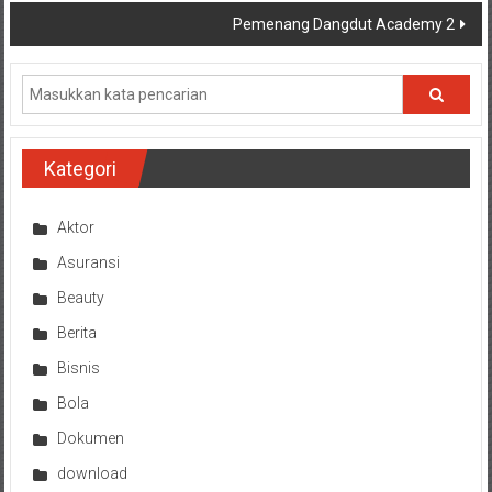
Pemenang Dangdut Academy 2
Kategori
Aktor
Asuransi
Beauty
Berita
Bisnis
Bola
Dokumen
download