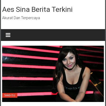
Lompat
ke
Aes Sina Berita Terkini
konten
Akurat Dan Terpercaya
Selebritis