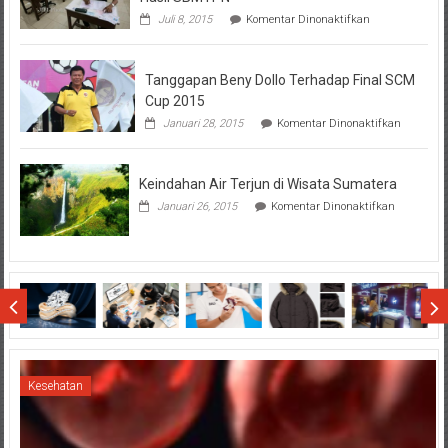
pada
Juli 8, 2015
Komentar Dinonaktifkan
Perhatikan
Hal-
Hal
Tanggapan Beny Dollo Terhadap Final SCM
Penting
Sebelum
Cup 2015
Lihat
pada
Januari 28, 2015
Komentar Dinonaktifkan
Hasil
Tanggap
SBMTPN
Beny
Dollo
Keindahan Air Terjun di Wisata Sumatera
Terhadap
Final
pada
Januari 26, 2015
Komentar Dinonaktifkan
SCM
Keindahan
Cup
Air
2015
Terjun
di
Wisata
Sumatera
Kesehatan