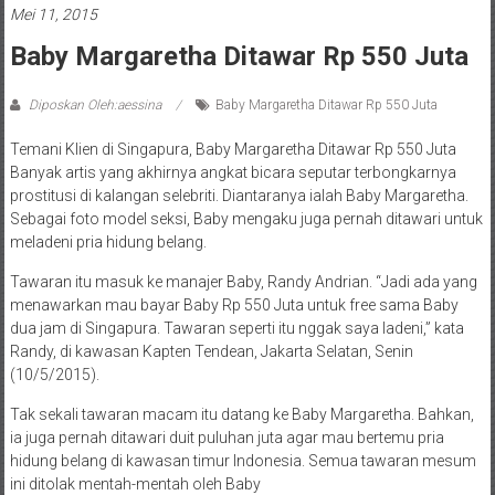
Mei 11, 2015
Baby Margaretha Ditawar Rp 550 Juta
Diposkan Oleh:aessina
Baby Margaretha Ditawar Rp 550 Juta
Temani Klien di Singapura, Baby Margaretha Ditawar Rp 550 Juta
Banyak artis yang akhirnya angkat bicara seputar terbongkarnya
prostitusi di kalangan selebriti. Diantaranya ialah Baby Margaretha.
Sebagai foto model seksi, Baby mengaku juga pernah ditawari untuk
meladeni pria hidung belang.
Tawaran itu masuk ke manajer Baby, Randy Andrian. “Jadi ada yang
menawarkan mau bayar Baby Rp 550 Juta untuk free sama Baby
dua jam di Singapura. Tawaran seperti itu nggak saya ladeni,” kata
Randy, di kawasan Kapten Tendean, Jakarta Selatan, Senin
(10/5/2015).
Tak sekali tawaran macam itu datang ke Baby Margaretha. Bahkan,
ia juga pernah ditawari duit puluhan juta agar mau bertemu pria
hidung belang di kawasan timur Indonesia. Semua tawaran mesum
ini ditolak mentah-mentah oleh Baby