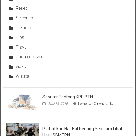
Resep
Selebritis
Teknologi
Tips
Travel
Uncategorized
video
Wisata
Seputar Tentang KPR BTN
pada
April 16, 2015
Komentar Dinonaktifkan
Seputar
Tentang
KPR
BTN
Perhatikan Hal-Hal Penting Sebelum Lihat
Hasil SBMTPN