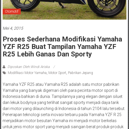
Otomotif
Mei 4, 2015
Proses Sederhana Modifikasi Yamaha
YZF R25 Buat Tampilan Yamaha YZF
R25 Lebih Ganas Dan Sporty
Diposkan Oleh:Windi Ariska
Modifikasi Motor Yamaha
,
Motor Sport
,
Pabrikan Jepang
Yamaha YZF R25 atau Yamaha R25 adalah satu motor pabrikan
Yamaha yang banyak digemari oleh para pecinta motor sport di
Indonesia bahkan di dunia. Tampilannya yang elegan dengan siluet
dan lekuk bodynya yang terlihat sangat sporty menjadi daya tarik
dari motor yang dilaunching di Indonesia di tahun 2104 lalu tersebut.
Penerapan teknologi serta inovasi terbaru pada Yamaha YZF R 25
menjadikan motor besutan Yamaha ini menjadi motor berkelas
untuk jenis motor sport yang menjadi saingan berat produk-produk