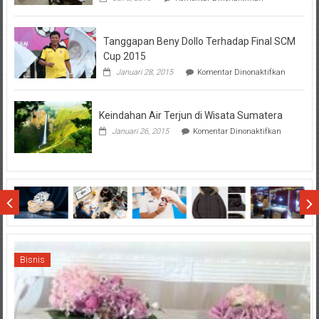
Perhatikan
Hal-
Hal
Tanggapan Beny Dollo Terhadap Final SCM
Penting
Sebelum
Cup 2015
Lihat
pada
Januari 28, 2015
Komentar Dinonaktifkan
Hasil
Tanggap
SBMTPN
Beny
Dollo
Keindahan Air Terjun di Wisata Sumatera
Terhadap
Final
pada
Januari 26, 2015
Komentar Dinonaktifkan
SCM
Keindahan
Cup
Air
2015
Terjun
di
Wisata
Sumatera
Bisnis