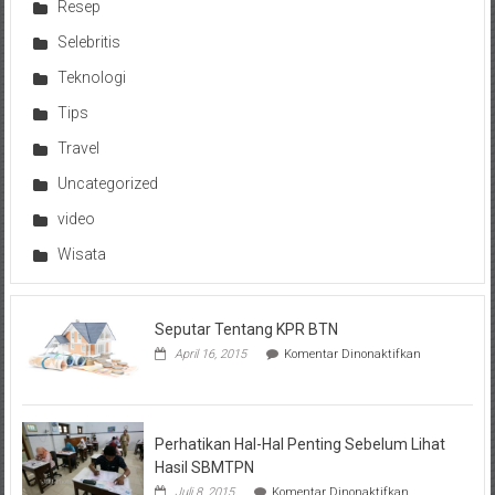
Resep
Selebritis
Teknologi
Tips
Travel
Uncategorized
video
Wisata
Seputar Tentang KPR BTN
pada
April 16, 2015
Komentar Dinonaktifkan
Seputar
Tentang
KPR
BTN
Perhatikan Hal-Hal Penting Sebelum Lihat
Hasil SBMTPN
pada
Juli 8, 2015
Komentar Dinonaktifkan