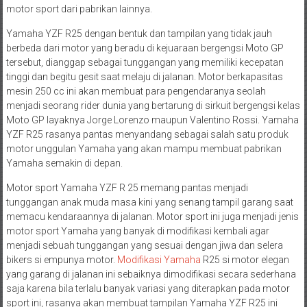
motor sport dari pabrikan lainnya.
Yamaha YZF R25 dengan bentuk dan tampilan yang tidak jauh
berbeda dari motor yang beradu di kejuaraan bergengsi Moto GP
tersebut, dianggap sebagai tunggangan yang memiliki kecepatan
tinggi dan begitu gesit saat melaju di jalanan. Motor berkapasitas
mesin 250 cc ini akan membuat para pengendaranya seolah
menjadi seorang rider dunia yang bertarung di sirkuit bergengsi kelas
Moto GP layaknya Jorge Lorenzo maupun Valentino Rossi. Yamaha
YZF R25 rasanya pantas menyandang sebagai salah satu produk
motor unggulan Yamaha yang akan mampu membuat pabrikan
Yamaha semakin di depan.
Motor sport Yamaha YZF R 25 memang pantas menjadi
tunggangan anak muda masa kini yang senang tampil garang saat
memacu kendaraannya di jalanan. Motor sport ini juga menjadi jenis
motor sport Yamaha yang banyak di modifikasi kembali agar
menjadi sebuah tunggangan yang sesuai dengan jiwa dan selera
bikers si empunya motor.
Modifikasi Yamaha
R25 si motor elegan
yang garang di jalanan ini sebaiknya dimodifikasi secara sederhana
saja karena bila terlalu banyak variasi yang diterapkan pada motor
sport ini, rasanya akan membuat tampilan Yamaha YZF R25 ini