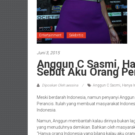
Entertainment
Selebritis
Juni 3, 2015
Anggun C Sasmi, Ha
Sebut Aku Orang Pe
Diposkan Oleh:aessina
Anggun C Sasmi
,
Hanya I
Meski berdarah Indonesia, namun penyanyi Anggun C
Perancis. Itulah yang membuat masyarakat Indones
Indonesia.
Namun, Anggun membantah kalau dirinya bukan lag
yang menuduhnya demikian. Bahkan oleh masyaraka
“Hanya orang Indonesia yang bilang kalau aku oran