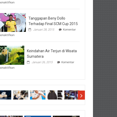
pada
nonaktifkan
Perhatikan
Hal-
Hal
Penting
Tanggapan Beny Dollo
Sebelum
Terhadap Final SCM Cup 2015
Lihat
Januari 28, 2015
Komentar
Hasil
pada
SBMTPN
nonaktifkan
Tanggapan
Beny
Dollo
Terhadap
Keindahan Air Terjun di Wisata
Final
Sumatera
SCM
Januari 26, 2015
Komentar
Cup
pada
2015
nonaktifkan
Keindahan
Air
Terjun
di
Wisata
Sumatera