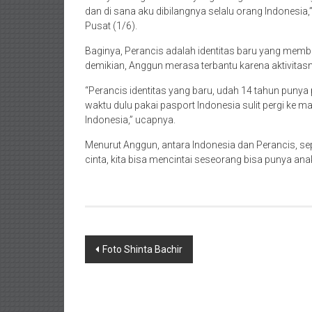
dan di sana aku dibilangnya selalu orang Indonesia,
Pusat (1/6).
Baginya, Perancis adalah identitas baru yang mem
demikian, Anggun merasa terbantu karena aktivitas
“Perancis identitas yang baru, udah 14 tahun punya 
waktu dulu pakai pasport Indonesia sulit pergi ke m
Indonesia,” ucapnya.
Menurut Anggun, antara Indonesia dan Perancis, sep
cinta, kita bisa mencintai seseorang bisa punya an
Navigasi
Foto Shinta Bachir
pos