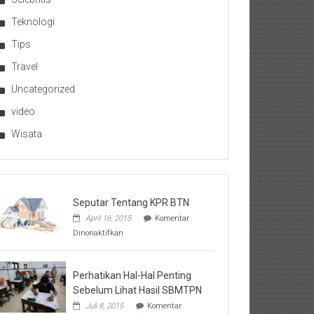
Teknologi
Tips
Travel
Uncategorized
video
Wisata
Seputar Tentang KPR BTN
April 16, 2015
Komentar
pada
Dinonaktifkan
Seputar
Tentang
KPR
BTN
Perhatikan Hal-Hal Penting
Sebelum Lihat Hasil SBMTPN
Juli 8, 2015
Komentar