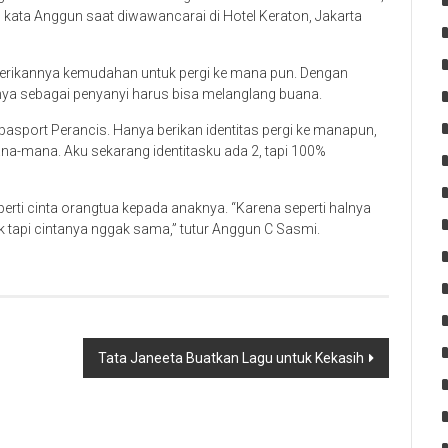
” kata Anggun saat diwawancarai di Hotel Keraton, Jakarta
berikannya kemudahan untuk pergi ke mana pun. Dengan
nya sebagai penyanyi harus bisa melanglang buana.
pasport Perancis. Hanya berikan identitas pergi ke manapun,
ana-mana. Aku sekarang identitasku ada 2, tapi 100%
erti cinta orangtua kepada anaknya. “Karena seperti halnya
ak tapi cintanya nggak sama,” tutur Anggun C Sasmi.
Tata Janeeta Buatkan Lagu untuk Kekasih