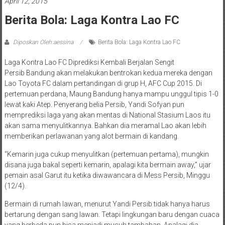
April 12, 2015
Berita Bola: Laga Kontra Lao FC
Diposkan Oleh:aessina
Berita Bola: Laga Kontra Lao FC
Laga Kontra Lao FC Diprediksi Kembali Berjalan Sengit
Persib Bandung akan melakukan bentrokan kedua mereka dengan
Lao Toyota FC dalam pertandingan di grup H, AFC Cup 2015. Di
pertemuan perdana, Maung Bandung hanya mampu unggul tipis 1-0
lewat kaki Atep. Penyerang belia Persib, Yandi Sofyan pun
memprediksi laga yang akan mentas di National Stasium Laos itu
akan sama menyulitkannya. Bahkan dia meramal Lao akan lebih
memberikan perlawanan yang alot bermain di kandang.
“Kemarin juga cukup menyulitkan (pertemuan pertama), mungkin
disana juga bakal seperti kemarin, apalagi kita bermain away,” ujar
pemain asal Garut itu ketika diwawancara di Mess Persib, Minggu
(12/4).
Bermain di rumah lawan, menurut Yandi Persib tidak hanya harus
bertarung dengan sang lawan. Tetapi lingkungan baru dengan cuaca