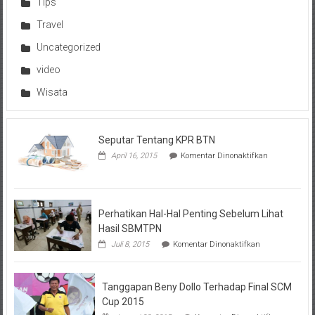
Tips
Travel
Uncategorized
video
Wisata
Seputar Tentang KPR BTN
pada
April 16, 2015
Komentar Dinonaktifkan
Seputar
Tentang
KPR
BTN
Perhatikan Hal-Hal Penting Sebelum Lihat
Hasil SBMTPN
pada
Juli 8, 2015
Komentar Dinonaktifkan
Perhatikan
Hal-
Hal
Tanggapan Beny Dollo Terhadap Final SCM
Penting
Sebelum
Cup 2015
Lihat
pada