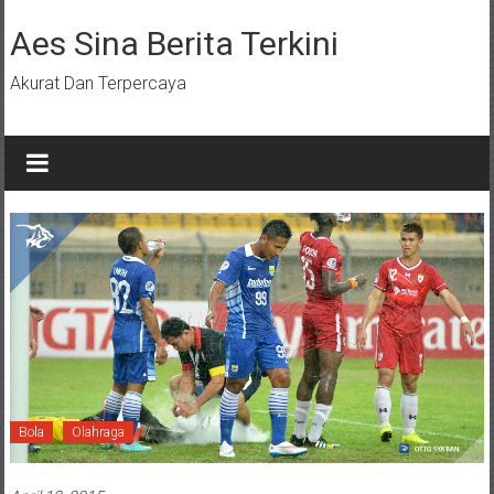
Lompat
ke
Aes Sina Berita Terkini
konten
Akurat Dan Terpercaya
Bola
Olahraga