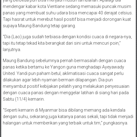
yang berbeda pun bisa menjadi musuh tambahan. Apalagi dia
mendengar kabar kota Vientiane sedang memasuki puncak musim
panas yang membuat suhu udara bisa mencapai 40 derajat celsius.
Tapi hasrat untuk merebut hasil positif bisa menjadi dorongan kuat
supaya Maung Bandung tetap garang.
“Dia (Lao) juga sudah terbiasa dengan kondisi cuaca di negara-nya,
tapi itu tetap tekad kita berangkat dari sini untuk mencuri poin,”
lanjutnya.
Maung Bandung sebelumnya pernah bermasalah dengan cuaca
panas ketika bertamu ke Yangon guna menghadapi Ayeyawady
United. Yandi pun paham betul, aklimatisasi cuaca sangat perlu
dilakukan agar lebih nyaman bermain dilapangan. Dia pun
menyambut positif kebijakan pelatih yang melakukan penyesuaian
dengan cuaca panas dengan menggelar latihan di siang hari pada
Sabtu (11/4) kemarin.
“Seperti kemarin di Myanmar bisa dibilang memang ada kendala
dengan suhu, sekarang juga katanya panas sekali, tapi tidak menjadi
halangan untuk memberikan yang terbaik untuk tim,” pungkasnya.