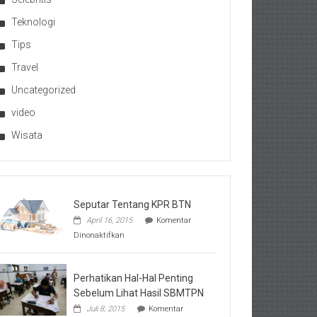
Teknologi
Tips
Travel
Uncategorized
video
Wisata
Seputar Tentang KPR BTN
April 16, 2015
Komentar
pada
Dinonaktifkan
Seputar
Tentang
KPR
BTN
Perhatikan Hal-Hal Penting
Sebelum Lihat Hasil SBMTPN
Juli 8, 2015
Komentar