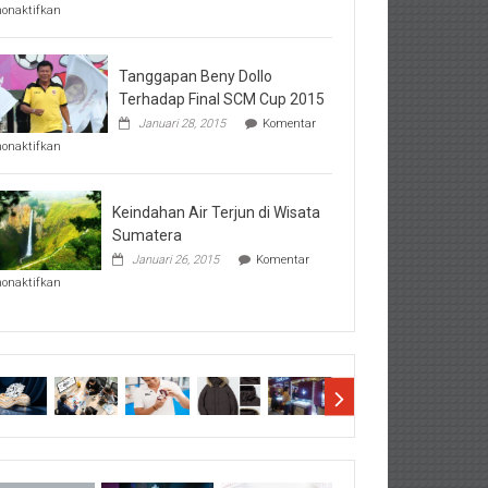
pada
nonaktifkan
Perhatikan
Hal-
Hal
Penting
Tanggapan Beny Dollo
Sebelum
Terhadap Final SCM Cup 2015
Lihat
Januari 28, 2015
Komentar
Hasil
pada
SBMTPN
nonaktifkan
Tanggapan
Beny
Dollo
Terhadap
Keindahan Air Terjun di Wisata
Final
Sumatera
SCM
Januari 26, 2015
Komentar
Cup
pada
2015
nonaktifkan
Keindahan
Air
Terjun
di
Wisata
Sumatera