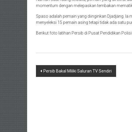
momentum dengan melepaskan tembakan mematik
Spaso adalah pemain yang diinginkan Djadjang. Ia 
menyeleksi 15 pemain asing tetapi tidak ada satu pu
Berikut foto latihan Persib di Pusat Pendidikan Poli
Navigasi
Persib Bakal Miliki Saluran TV Sendiri
pos