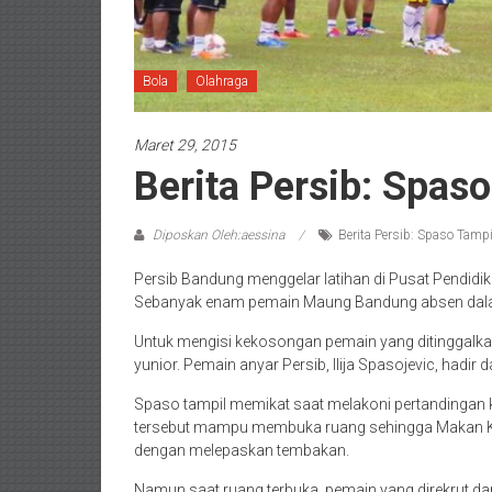
Bola
Olahraga
Maret 29, 2015
Berita Persib: Spas
Diposkan Oleh:aessina
Berita Persib: Spaso Tamp
Persib Bandung menggelar latihan di Pusat Pendidik
Sebanyak enam pemain Maung Bandung absen dalam
Untuk mengisi kekosongan pemain yang ditinggalka
yunior. Pemain anyar Persib, Ilija Spasojevic, hadir d
Spaso tampil memikat saat melakoni pertandingan ke
tersebut mampu membuka ruang sehingga Makan Kon
dengan melepaskan tembakan.
Namun saat ruang terbuka, pemain yang direkrut da