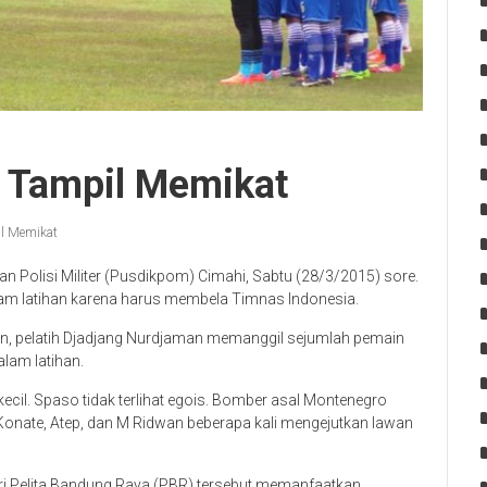
o Tampil Memikat
il Memikat
an Polisi Militer (Pusdikpom) Cimahi, Sabtu (28/3/2015) sore.
 latihan karena harus membela Timnas Indonesia.
n, pelatih Djadjang Nurdjaman memanggil sejumlah pemain
alam latihan.
cil. Spaso tidak terlihat egois. Bomber asal Montenegro
ate, Atep, dan M Ridwan beberapa kali mengejutkan lawan
ri Pelita Bandung Raya (PBR) tersebut memanfaatkan