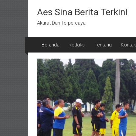
Lompat
ke
Aes Sina Berita Terkini
konten
Akurat Dan Terpercaya
Beranda
Redaksi
Tentang
Kontak