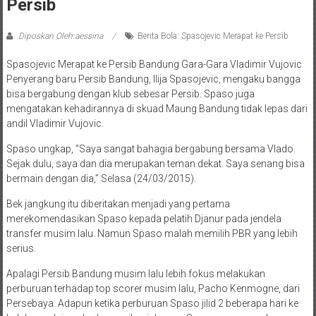
Persib
Diposkan Oleh:aessina
Berita Bola: Spasojevic Merapat ke Persib
Spasojevic Merapat ke Persib Bandung Gara-Gara Vladimir Vujovic
Penyerang baru Persib Bandung, Ilija Spasojevic, mengaku bangga
bisa bergabung dengan klub sebesar Persib. Spaso juga
mengatakan kehadirannya di skuad Maung Bandung tidak lepas dari
andil Vladimir Vujovic.
Spaso ungkap, “Saya sangat bahagia bergabung bersama Vlado.
Sejak dulu, saya dan dia merupakan teman dekat. Saya senang bisa
bermain dengan dia,” Selasa (24/03/2015).
Bek jangkung itu diberitakan menjadi yang pertama
merekomendasikan Spaso kepada pelatih Djanur pada jendela
transfer musim lalu. Namun Spaso malah memilih PBR yang lebih
serius.
Apalagi Persib Bandung musim lalu lebih fokus melakukan
perburuan terhadap top scorer musim lalu, Pacho Kenmogne, dari
Persebaya. Adapun ketika perburuan Spaso jilid 2 beberapa hari ke