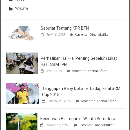
Wisata
Seputar Tentang KPR BTN
pada
April 16, 2015
Komentar Dinonaktifkan
Seputar
Tentang
KPR
BTN
Perhatikan Hal-Hal Penting Sebelum Lihat
Hasil SBMTPN
pada
Juli 8, 2015
Komentar Dinonaktifkan
Perhatikan
Hal-
Hal
Tanggapan Beny Dollo Terhadap Final SCM
Penting
Sebelum
Cup 2015
Lihat
pada
Januari 28, 2015
Komentar Dinonaktifkan
Hasil
Tanggap
SBMTPN
Beny
Dollo
Keindahan Air Terjun di Wisata Sumatera
Terhadap
Final
pada
Januari 26, 2015
Komentar Dinonaktifkan
SCM
Keindahan