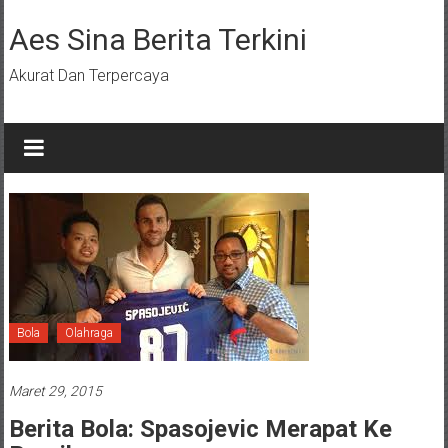
Lompat
ke
Aes Sina Berita Terkini
konten
Akurat Dan Terpercaya
Bola
Olahraga
Maret 29, 2015
Berita Bola: Spasojevic Merapat Ke