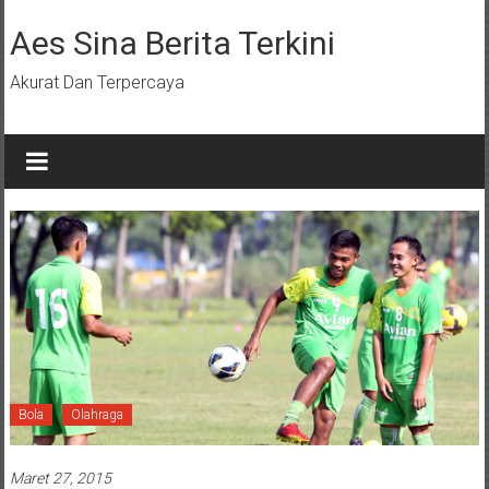
Lompat
ke
Aes Sina Berita Terkini
konten
Akurat Dan Terpercaya
Bola
Olahraga
Maret 27, 2015