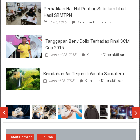
BTN
Perhatikan Hal-Hal Penting Sebelum Lihat
Hasil SBMTPN
pada
Juli 8, 2015
Komentar Dinonaktifkan
Perhatikan
Hal-
Hal
Tanggapan Beny Dollo Terhadap Final SCM
Penting
Sebelum
Cup 2015
Lihat
pada
Januari 28, 2015
Komentar Dinonaktifkan
Hasil
Tanggap
SBMTPN
Beny
Dollo
Keindahan Air Terjun di Wisata Sumatera
Terhadap
Final
pada
Januari 26, 2015
Komentar Dinonaktifkan
SCM
Keindahan
Cup
Air
2015
Terjun
di
Wisata
Sumatera
Entertainment
Hiburan