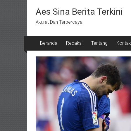
Lompat
ke
Aes Sina Berita Terkini
konten
Akurat Dan Terpercaya
Beranda
Redaksi
Tentang
Kontak