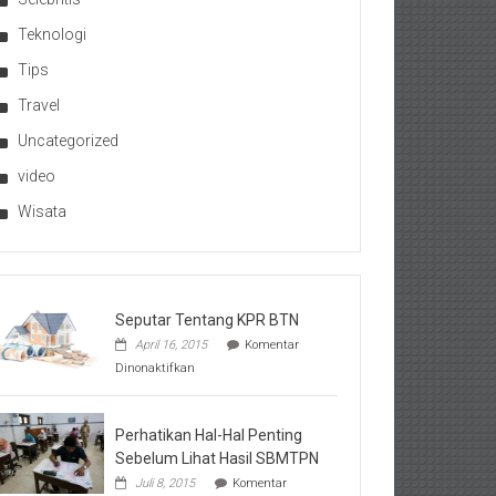
Teknologi
Tips
Travel
Uncategorized
video
Wisata
Seputar Tentang KPR BTN
April 16, 2015
Komentar
pada
Dinonaktifkan
Seputar
Tentang
KPR
BTN
Perhatikan Hal-Hal Penting
Sebelum Lihat Hasil SBMTPN
Juli 8, 2015
Komentar