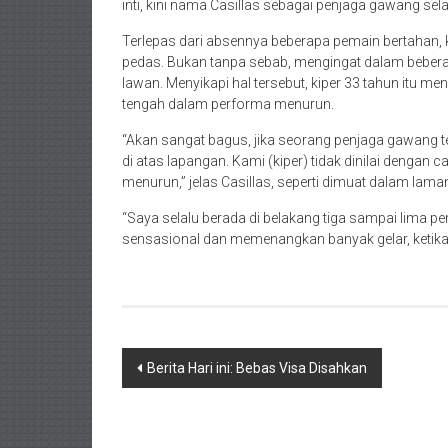
inti, kini nama Casillas sebagai penjaga gawang se
Terlepas dari absennya beberapa pemain bertahan, ki
pedas. Bukan tanpa sebab, mengingat dalam bebera
lawan. Menyikapi hal tersebut, kiper 33 tahun itu men
tengah dalam performa menurun.
“Akan sangat bagus, jika seorang penjaga gawang t
di atas lapangan. Kami (kiper) tidak dinilai dengan
menurun,” jelas Casillas, seperti dimuat dalam lam
“Saya selalu berada di belakang tiga sampai lima p
sensasional dan memenangkan banyak gelar, ketika p
Navigasi
Berita Hari ini: Bebas Visa Disahkan
pos