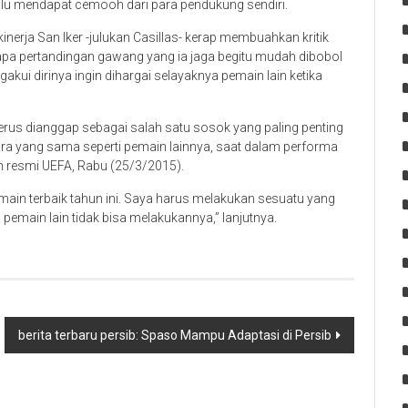
lalu mendapat cemooh dari para pendukung sendiri.
nerja San Iker -julukan Casillas- kerap membuahkan kritik
pa pertandingan gawang yang ia jaga begitu mudah dibobol
gakui dirinya ingin dihargai selayaknya pemain lain ketika
erus dianggap sebagai salah satu sosok yang paling penting
 cara yang sama seperti pemain lainnya, saat dalam performa
an resmi UEFA, Rabu (25/3/2015).
emain terbaik tahun ini. Saya harus melakukan sesuatu yang
emain lain tidak bisa melakukannya,” lanjutnya.
berita terbaru persib: Spaso Mampu Adaptasi di Persib