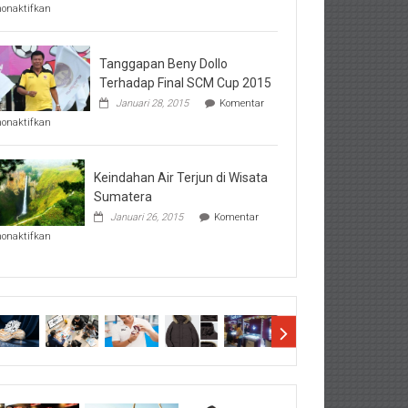
pada
nonaktifkan
Perhatikan
Hal-
Hal
Penting
Tanggapan Beny Dollo
Sebelum
Terhadap Final SCM Cup 2015
Lihat
Januari 28, 2015
Komentar
Hasil
pada
SBMTPN
nonaktifkan
Tanggapan
Beny
Dollo
Terhadap
Keindahan Air Terjun di Wisata
Final
Sumatera
SCM
Januari 26, 2015
Komentar
Cup
pada
2015
nonaktifkan
Keindahan
Air
Terjun
di
Wisata
Sumatera