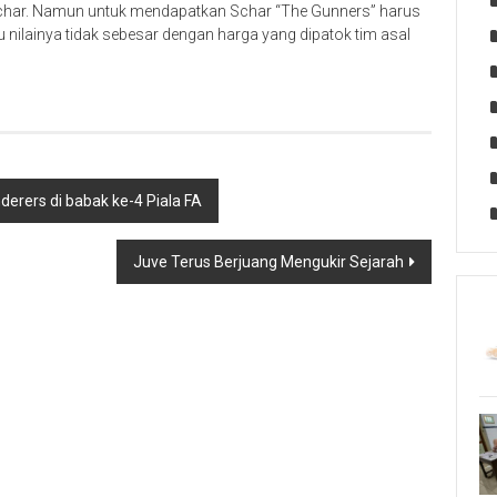
Schar. Namun untuk mendapatkan Schar “The Gunners” harus
ilainya tidak sebesar dengan harga yang dipatok tim asal
erers di babak ke-4 Piala FA
Juve Terus Berjuang Mengukir Sejarah