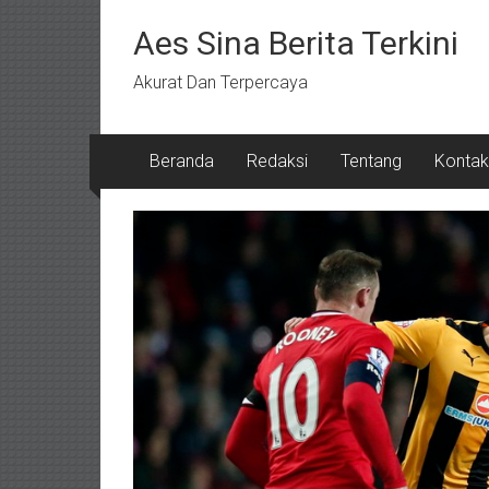
Lompat
ke
Aes Sina Berita Terkini
konten
Akurat Dan Terpercaya
Beranda
Redaksi
Tentang
Kontak