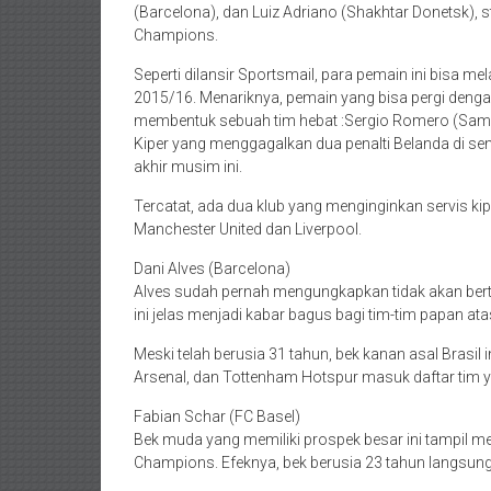
(Barcelona), dan Luiz Adriano (Shakhtar Donetsk), s
Champions.
Seperti dilansir Sportsmail, para pemain ini bisa 
2015/16. Menariknya, pemain yang bisa pergi dengan 
membentuk sebuah tim hebat :Sergio Romero (Sam
Kiper yang menggagalkan dua penalti Belanda di semi
akhir musim ini.
Tercatat, ada dua klub yang menginginkan servis kipe
Manchester United dan Liverpool.
Dani Alves (Barcelona)
Alves sudah pernah mengungkapkan tidak akan bert
ini jelas menjadi kabar bagus bagi tim-tim papan ata
Meski telah berusia 31 tahun, bek kanan asal Brasil i
Arsenal, dan Tottenham Hotspur masuk daftar tim y
Fabian Schar (FC Basel)
Bek muda yang memiliki prospek besar ini tampil m
Champions. Efeknya, bek berusia 23 tahun langsung