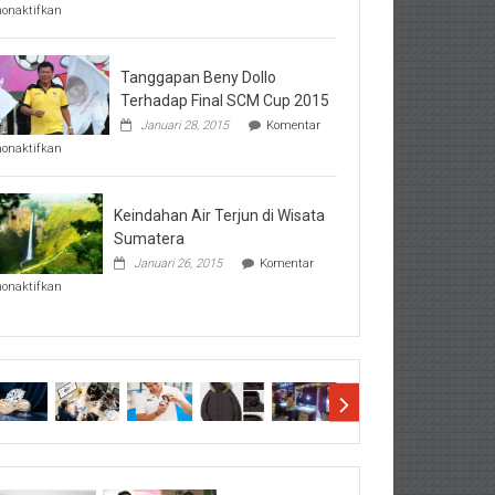
pada
nonaktifkan
Perhatikan
Hal-
Hal
Penting
Tanggapan Beny Dollo
Sebelum
Terhadap Final SCM Cup 2015
Lihat
Januari 28, 2015
Komentar
Hasil
pada
SBMTPN
nonaktifkan
Tanggapan
Beny
Dollo
Terhadap
Keindahan Air Terjun di Wisata
Final
Sumatera
SCM
Januari 26, 2015
Komentar
Cup
pada
2015
nonaktifkan
Keindahan
Air
Terjun
di
Wisata
Sumatera