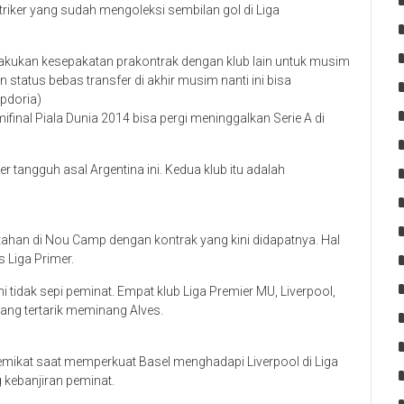
triker yang sudah mengoleksi sembilan gol di Liga
melakukan kesepakatan prakontrak dengan klub lain untuk musim
status bebas transfer di akhir musim nanti ini bisa
pdoria)
final Piala Dunia 2014 bisa pergi meninggalkan Serie A di
r tangguh asal Argentina ini. Kedua klub itu adalah
ahan di Nou Camp dengan kontrak yang kini didapatnya. Hal
s Liga Primer.
ni tidak sepi peminat. Empat klub Liga Premier MU, Liverpool,
ang tertarik meminang Alves.
emikat saat memperkuat Basel menghadapi Liverpool di Liga
 kebanjiran peminat.