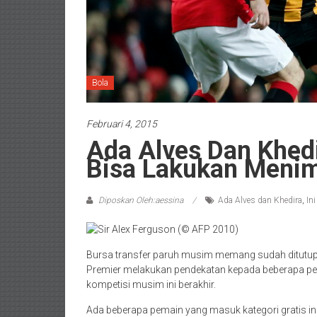
Bola
Februari 4, 2015
Ada Alves Dan Khedi
Bisa Lakukan Menim
Diposkan Oleh:aessina
Ada Alves dan Khedira
,
In
Bursa transfer paruh musim memang sudah ditutup.
Premier melakukan pendekatan kepada beberapa pem
kompetisi musim ini berakhir.
Ada beberapa pemain yang masuk kategori gratis ini