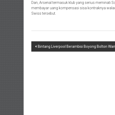
Dan, Arsenal termasuk klub yang serius meminati 
membayar uang kompensasi sisa kontraknya walau n
Swiss tersebut.
Navigasi
Bintang Liverpool Berambisi Boyong Bolton Wand
pos