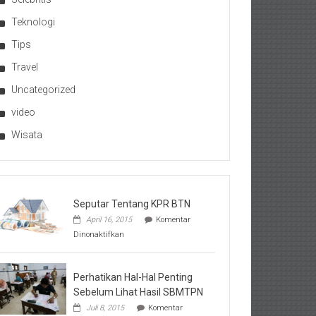
Teknologi
Tips
Travel
Uncategorized
video
Wisata
Seputar Tentang KPR BTN
April 16, 2015
Komentar
pada
Dinonaktifkan
Seputar
Tentang
KPR
BTN
Perhatikan Hal-Hal Penting
Sebelum Lihat Hasil SBMTPN
Juli 8, 2015
Komentar