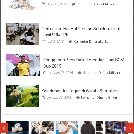
pada
April 16, 2015
Komentar Dinonaktifkan
Seputar
Tentang
KPR
BTN
Perhatikan Hal-Hal Penting Sebelum Lihat
Hasil SBMTPN
pada
Juli 8, 2015
Komentar Dinonaktifkan
Perhatikan
Hal-
Hal
Tanggapan Beny Dollo Terhadap Final SCM
Penting
Sebelum
Cup 2015
Lihat
pada
Januari 28, 2015
Komentar Dinonaktifkan
Hasil
Tanggap
SBMTPN
Beny
Dollo
Keindahan Air Terjun di Wisata Sumatera
Terhadap
Final
pada
Januari 26, 2015
Komentar Dinonaktifkan
SCM
Keindahan
Cup
Air
2015
Terjun
di
Wisata
Sumatera