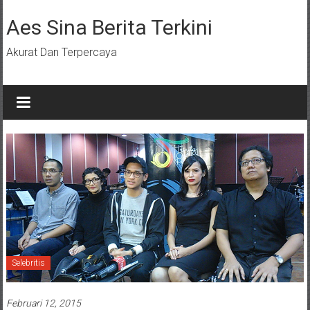
Lompat
ke
Aes Sina Berita Terkini
konten
Akurat Dan Terpercaya
Selebritis
Februari 12, 2015