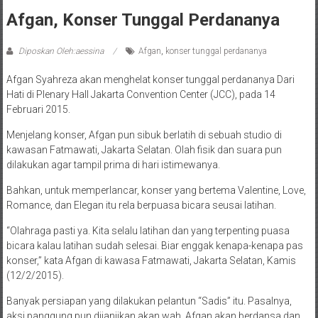
Afgan, Konser Tunggal Perdananya
Diposkan Oleh:aessina
Afgan
,
konser tunggal perdananya
Afgan Syahreza akan menghelat konser tunggal perdananya Dari
Hati di Plenary Hall Jakarta Convention Center (JCC), pada 14
Februari 2015.
Menjelang konser, Afgan pun sibuk berlatih di sebuah studio di
kawasan Fatmawati, Jakarta Selatan. Olah fisik dan suara pun
dilakukan agar tampil prima di hari istimewanya.
Bahkan, untuk memperlancar, konser yang bertema Valentine, Love,
Romance, dan Elegan itu rela berpuasa bicara seusai latihan.
“Olahraga pasti ya. Kita selalu latihan dan yang terpenting puasa
bicara kalau latihan sudah selesai. Biar enggak kenapa-kenapa pas
konser,” kata Afgan di kawasa Fatmawati, Jakarta Selatan, Kamis
(12/2/2015).
Banyak persiapan yang dilakukan pelantun “Sadis” itu. Pasalnya,
aksi panggung pun dijanjikan akan wah. Afgan akan berdansa dan