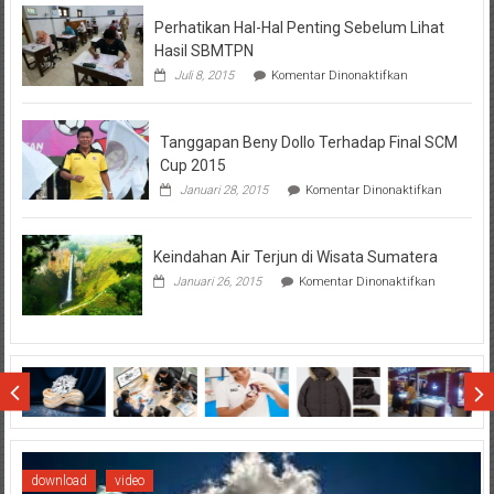
BTN
Perhatikan Hal-Hal Penting Sebelum Lihat
Hasil SBMTPN
pada
Juli 8, 2015
Komentar Dinonaktifkan
Perhatikan
Hal-
Hal
Tanggapan Beny Dollo Terhadap Final SCM
Penting
Sebelum
Cup 2015
Lihat
pada
Januari 28, 2015
Komentar Dinonaktifkan
Hasil
Tanggap
SBMTPN
Beny
Dollo
Keindahan Air Terjun di Wisata Sumatera
Terhadap
Final
pada
Januari 26, 2015
Komentar Dinonaktifkan
SCM
Keindahan
Cup
Air
2015
Terjun
di
Wisata
Sumatera
download
video