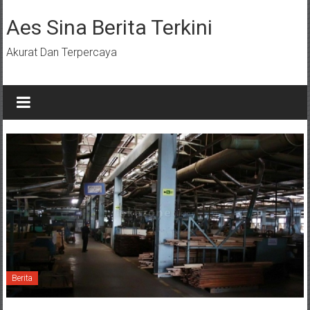
Lompat
ke
Aes Sina Berita Terkini
konten
Akurat Dan Terpercaya
Berita