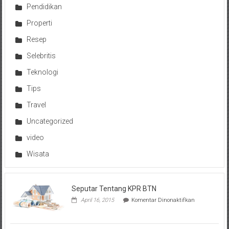
Pendidikan
Properti
Resep
Selebritis
Teknologi
Tips
Travel
Uncategorized
video
Wisata
Seputar Tentang KPR BTN
pada
April 16, 2015
Komentar Dinonaktifkan
Seputar
Tentang
KPR