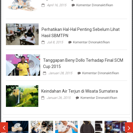
pada
April 16, 2015
Komentar Dinonaktifkan
Seputar
Tentang
KPR
BTN
Perhatikan Hal-Hal Penting Sebelum Lihat
Hasil SBMTPN
pada
Juli 8, 2015
Komentar Dinonaktifkan
Perhatikan
Hal-
Hal
Tanggapan Beny Dollo Terhadap Final SCM
Penting
Sebelum
Cup 2015
Lihat
pada
Januari 28, 2015
Komentar Dinonaktifkan
Hasil
Tanggap
SBMTPN
Beny
Dollo
Keindahan Air Terjun di Wisata Sumatera
Terhadap
Final
pada
Januari 26, 2015
Komentar Dinonaktifkan
SCM
Keindahan
Cup
Air
2015
Terjun
di
Wisata
Sumatera