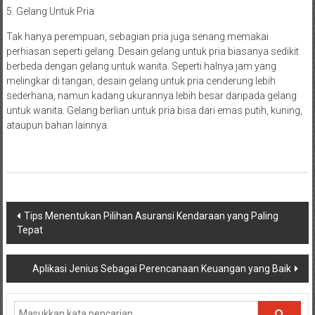
5. Gelang Untuk Pria
Tak hanya perempuan, sebagian pria juga senang memakai
perhiasan seperti gelang. Desain gelang untuk pria biasanya sedikit
berbeda dengan gelang untuk wanita. Seperti halnya jam yang
melingkar di tangan, desain gelang untuk pria cenderung lebih
sederhana, namun kadang ukurannya lebih besar daripada gelang
untuk wanita. Gelang berlian untuk pria bisa dari emas putih, kuning,
ataupun bahan lainnya.
Navigasi
Tips Menentukan Pilihan Asuransi Kendaraan yang Paling
Tepat
pos
Aplikasi Jenius Sebagai Perencanaan Keuangan yang Baik