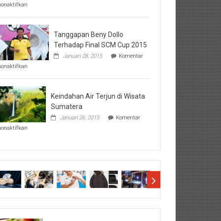
pada
nonaktifkan
Perhatikan
Hal-
Hal
Penting
Tanggapan Beny Dollo
Sebelum
Terhadap Final SCM Cup 2015
Lihat
Januari 28, 2015
Komentar
Hasil
pada
SBMTPN
nonaktifkan
Tanggapan
Beny
Dollo
Terhadap
Keindahan Air Terjun di Wisata
Final
Sumatera
SCM
Januari 26, 2015
Komentar
Cup
pada
2015
nonaktifkan
Keindahan
Air
Terjun
di
Wisata
Sumatera