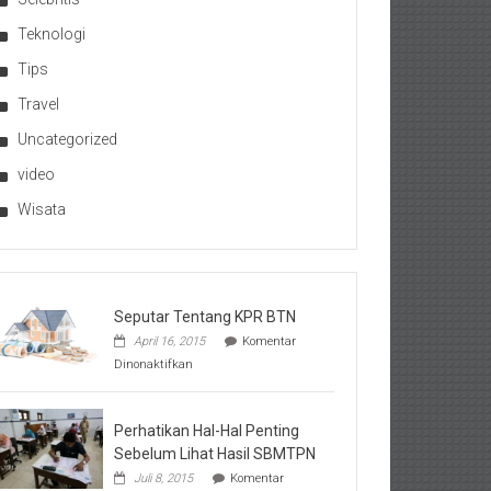
Teknologi
Tips
Travel
Uncategorized
video
Wisata
Seputar Tentang KPR BTN
April 16, 2015
Komentar
pada
Dinonaktifkan
Seputar
Tentang
KPR
BTN
Perhatikan Hal-Hal Penting
Sebelum Lihat Hasil SBMTPN
Juli 8, 2015
Komentar