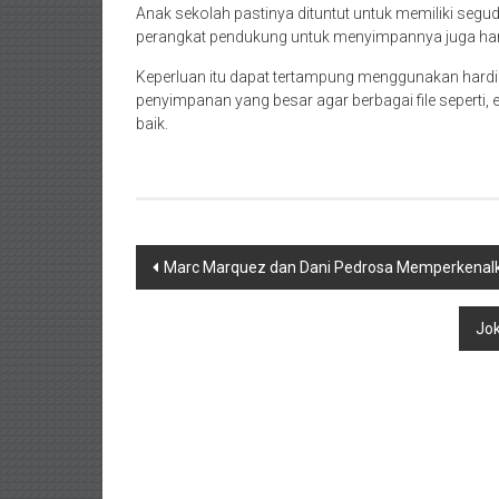
Anak sekolah pastinya dituntut untuk memiliki seguda
perangkat pendukung untuk menyimpannya juga ha
Keperluan itu dapat tertampung menggunakan hardi
penyimpanan yang besar agar berbagai file seperti, 
baik.
Navigasi
Marc Marquez dan Dani Pedrosa Memperkenalka
pos
Jok