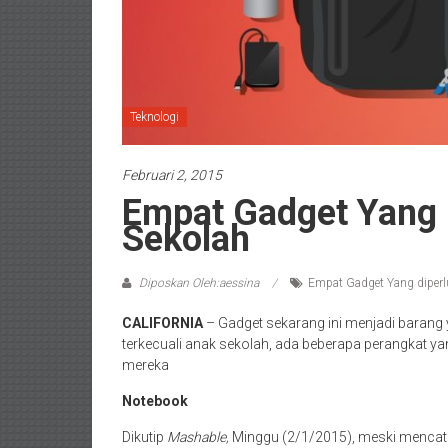
Teknologi
Februari 2, 2015
Empat Gadget Yang 
Sekolah
Diposkan Oleh:aessina
Empat Gadget Yang diperl
CALIFORNIA
– Gadget sekarang ini menjadi barang 
terkecuali anak sekolah, ada beberapa perangkat
mereka
Notebook
Dikutip
Mashable,
Minggu (2/1/2015), meski mencata