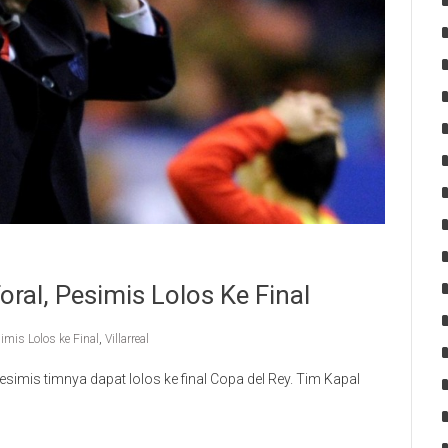
Toral, Pesimis Lolos Ke Final
imis Lolos ke Final
,
Villarreal
pesimis timnya dapat lolos ke final Copa del Rey. Tim Kapal