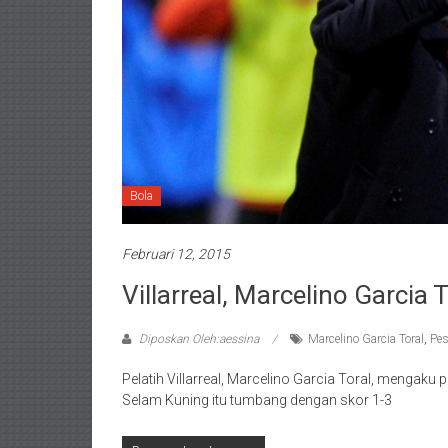
Bola
Februari 12, 2015
Villarreal, Marcelino Garcia 
Diposkan Oleh:aessina
Marcelino Garcia Toral
,
Pes
Pelatih Villarreal, Marcelino Garcia Toral, mengaku 
Selam Kuning itu tumbang dengan skor 1-3