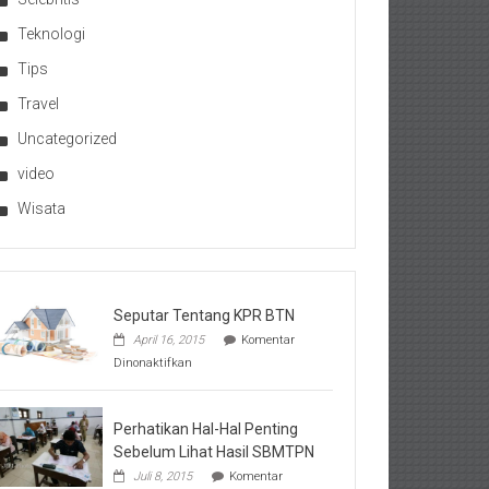
Teknologi
Tips
Travel
Uncategorized
video
Wisata
Seputar Tentang KPR BTN
April 16, 2015
Komentar
pada
Dinonaktifkan
Seputar
Tentang
KPR
BTN
Perhatikan Hal-Hal Penting
Sebelum Lihat Hasil SBMTPN
Juli 8, 2015
Komentar