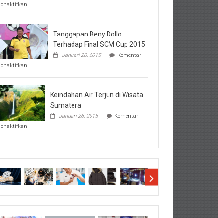
pada
nonaktifkan
Perhatikan
Hal-
Hal
Penting
Tanggapan Beny Dollo
Sebelum
Terhadap Final SCM Cup 2015
Lihat
Januari 28, 2015
Komentar
Hasil
pada
SBMTPN
nonaktifkan
Tanggapan
Beny
Dollo
Terhadap
Keindahan Air Terjun di Wisata
Final
Sumatera
SCM
Januari 26, 2015
Komentar
Cup
pada
2015
nonaktifkan
Keindahan
Air
Terjun
di
Wisata
Sumatera