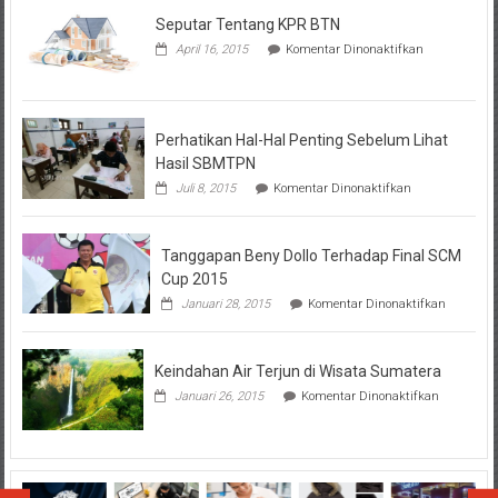
Seputar Tentang KPR BTN
pada
April 16, 2015
Komentar Dinonaktifkan
Seputar
Tentang
KPR
BTN
Perhatikan Hal-Hal Penting Sebelum Lihat
Hasil SBMTPN
pada
Juli 8, 2015
Komentar Dinonaktifkan
Perhatikan
Hal-
Hal
Tanggapan Beny Dollo Terhadap Final SCM
Penting
Sebelum
Cup 2015
Lihat
pada
Januari 28, 2015
Komentar Dinonaktifkan
Hasil
Tanggap
SBMTPN
Beny
Dollo
Keindahan Air Terjun di Wisata Sumatera
Terhadap
Final
pada
Januari 26, 2015
Komentar Dinonaktifkan
SCM
Keindahan
Cup
Air
2015
Terjun
di
Wisata
Sumatera