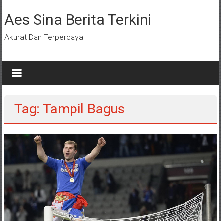
Lompat
ke
Aes Sina Berita Terkini
konten
Akurat Dan Terpercaya
Tag: Tampil Bagus