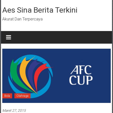
Lompat
ke
Aes Sina Berita Terkini
konten
Akurat Dan Terpercaya
Bola
Olahraga
Maret 27, 2015