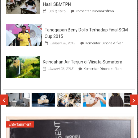
Hasil SBMTPN
pada
Juli 8, 2015
Komentar Dinonaktifkan
Perhatikan
Hal-
Hal
Tanggapan Beny Dollo Terhadap Final SCM
Penting
Sebelum
Cup 2015
Lihat
pada
Januari 28, 2015
Komentar Dinonaktifkan
Hasil
Tanggap
SBMTPN
Beny
Dollo
Keindahan Air Terjun di Wisata Sumatera
Terhadap
Final
pada
Januari 26, 2015
Komentar Dinonaktifkan
SCM
Keindahan
Cup
Air
2015
Terjun
di
Wisata
Sumatera
Entertainment