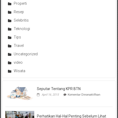
Properti
Resep
Selebritis
Teknologi
Tips
Travel
Uncategorized
video
Wisata
Seputar Tentang KPR BTN
pada
April 16, 2015
Komentar Dinonaktifkan
Seputar
Tentang
KPR
BTN
Perhatikan Hal-Hal Penting Sebelum Lihat