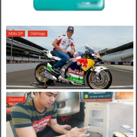
Moto GP
Olahraga
Otomotif