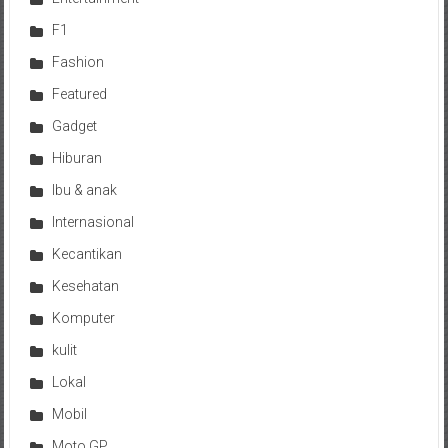
F1
Fashion
Featured
Gadget
Hiburan
Ibu & anak
Internasional
Kecantikan
Kesehatan
Komputer
kulit
Lokal
Mobil
Moto GP