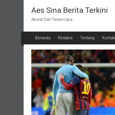
Lompat
ke
Aes Sina Berita Terkini
konten
Akurat Dan Terpercaya
Beranda
Redaksi
Tentang
Kontak