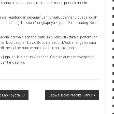
etahui bahwa Laos sedang memasuki masa puncak musim
 punya keuntungan sebagai tuan rumah, udah tahu cuaca, udah
dah menang 1-0 disini,” ungkapnya kepada Simamaung, Senin
ndal bermain sebagai satu unit. Terbukti ketika di pertemuan
an klub besutan David Booth tersebut. Meski mengakui satu
 Dedi menilai semua pemain Lao bermain kompak.
ak juga jadi kita harus waspada. Ga bisa cuma mewaspadai
us,” tandasnya.
ng Lao Toyota FC
Jadwal Bola: Prediksi Janur