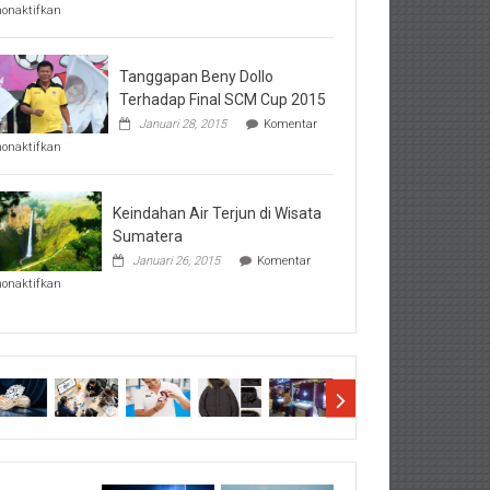
pada
nonaktifkan
Perhatikan
Hal-
Hal
Penting
Tanggapan Beny Dollo
Sebelum
Terhadap Final SCM Cup 2015
Lihat
Januari 28, 2015
Komentar
Hasil
pada
SBMTPN
nonaktifkan
Tanggapan
Beny
Dollo
Terhadap
Keindahan Air Terjun di Wisata
Final
Sumatera
SCM
Januari 26, 2015
Komentar
Cup
pada
2015
nonaktifkan
Keindahan
Air
Terjun
di
Wisata
Sumatera