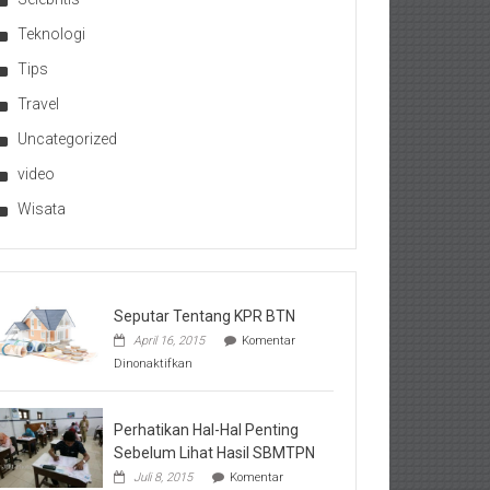
Teknologi
Tips
Travel
Uncategorized
video
Wisata
Seputar Tentang KPR BTN
April 16, 2015
Komentar
pada
Dinonaktifkan
Seputar
Tentang
KPR
BTN
Perhatikan Hal-Hal Penting
Sebelum Lihat Hasil SBMTPN
Juli 8, 2015
Komentar