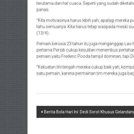
terutama dan hal cuaca. Seperti yang sudah dik
panas.
“Kita motivasinya harus lebih yah, apalagi mereka
tahu semuanya. Kita harus tetap waspada meski su
(13/4).
Pemain berusia 23 tahun itu juga menganggap Lao ha
pertama Persib cukup kesulitan menembus pertahan
pemain yaitu Frederic Pooda tampil dominan, tapi
“Kekuatan lini tengah mereka cukup baik yah, komp
satu pemain, karena permainan tim mereka juga bag
Navigasi
Berita Bola Hari Ini: Dedi Sorot Khusus Gelanda
pos