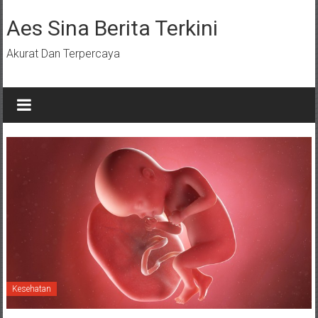
Lompat
ke
Aes Sina Berita Terkini
konten
Akurat Dan Terpercaya
Kesehatan