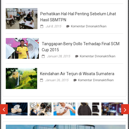
KPR
BTN
Perhatikan Hal-Hal Penting Sebelum Lihat
Hasil SBMTPN
pada
Juli 8, 2015
Komentar Dinonaktifkan
Perhatikan
Hal-
Hal
Tanggapan Beny Dollo Terhadap Final SCM
Penting
Sebelum
Cup 2015
Lihat
pada
Januari 28, 2015
Komentar Dinonaktifkan
Hasil
Tanggap
SBMTPN
Beny
Dollo
Keindahan Air Terjun di Wisata Sumatera
Terhadap
Final
pada
Januari 26, 2015
Komentar Dinonaktifkan
SCM
Keindahan
Cup
Air
2015
Terjun
di
Wisata
Sumatera