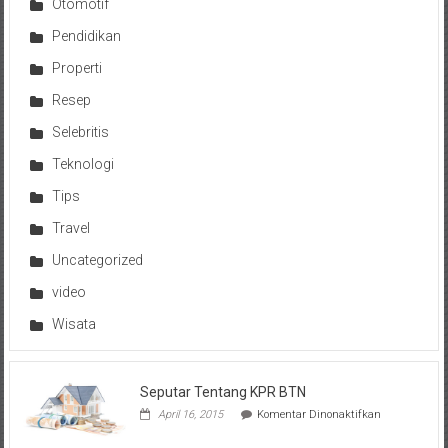
Otomotif
Pendidikan
Properti
Resep
Selebritis
Teknologi
Tips
Travel
Uncategorized
video
Wisata
Seputar Tentang KPR BTN
pada
April 16, 2015
Komentar Dinonaktifkan
Seputar
Tentang