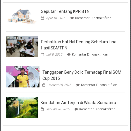
Seputar Tentang KPR BTN
pada
April 16, 2015
Komentar Dinonaktifkan
Seputar
Tentang
KPR
BTN
Perhatikan Hal-Hal Penting Sebelum Lihat
Hasil SBMTPN
pada
Juli 8, 2015
Komentar Dinonaktifkan
Perhatikan
Hal-
Hal
Tanggapan Beny Dollo Terhadap Final SCM
Penting
Sebelum
Cup 2015
Lihat
pada
Januari 28, 2015
Komentar Dinonaktifkan
Hasil
Tanggap
SBMTPN
Beny
Dollo
Keindahan Air Terjun di Wisata Sumatera
Terhadap
Final
pada
Januari 26, 2015
Komentar Dinonaktifkan
SCM
Keindahan
Cup
Air
2015
Terjun
di