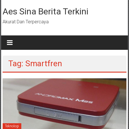
Lompat
ke
Aes Sina Berita Terkini
konten
Akurat Dan Terpercaya
Tag: Smartfren
Teknologi