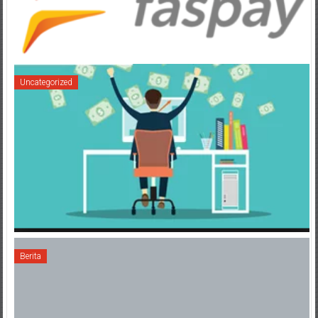
Uncategorized
Berita