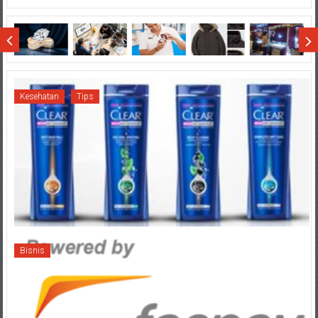
di
Wisata
Sumatera
Kesehatan
Tips
Bisnis