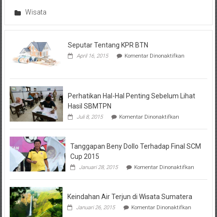
Wisata
Seputar Tentang KPR BTN
pada
April 16, 2015
Komentar Dinonaktifkan
Seputar
Tentang
KPR
BTN
Perhatikan Hal-Hal Penting Sebelum Lihat
Hasil SBMTPN
pada
Juli 8, 2015
Komentar Dinonaktifkan
Perhatikan
Hal-
Hal
Tanggapan Beny Dollo Terhadap Final SCM
Penting
Sebelum
Cup 2015
Lihat
pada
Januari 28, 2015
Komentar Dinonaktifkan
Hasil
Tanggap
SBMTPN
Beny
Dollo
Keindahan Air Terjun di Wisata Sumatera
Terhadap
Final
pada
Januari 26, 2015
Komentar Dinonaktifkan
SCM
Keindahan