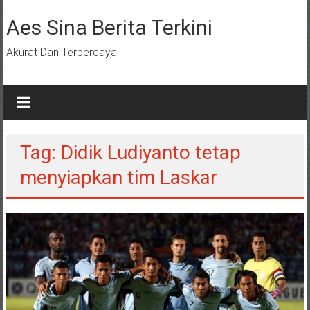
Lompat
ke
Aes Sina Berita Terkini
konten
Akurat Dan Terpercaya
Tag: Didik Ludiyanto tetap
menyiapkan tim Laskar