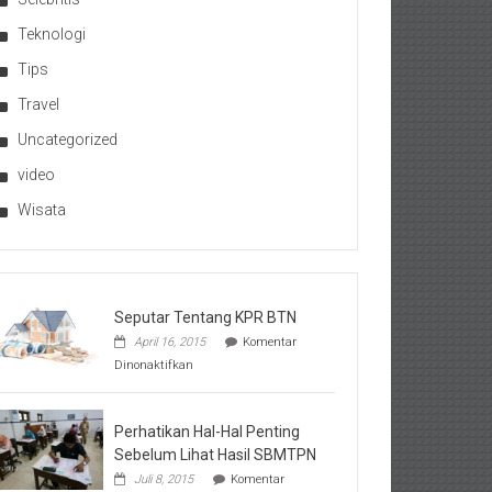
Teknologi
Tips
Travel
Uncategorized
video
Wisata
Seputar Tentang KPR BTN
April 16, 2015
Komentar
pada
Dinonaktifkan
Seputar
Tentang
KPR
BTN
Perhatikan Hal-Hal Penting
Sebelum Lihat Hasil SBMTPN
Juli 8, 2015
Komentar