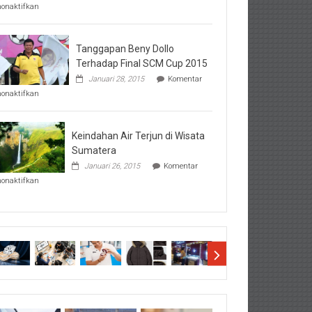
pada
nonaktifkan
Perhatikan
Hal-
Hal
Penting
Tanggapan Beny Dollo
Sebelum
Terhadap Final SCM Cup 2015
Lihat
Januari 28, 2015
Komentar
Hasil
pada
SBMTPN
nonaktifkan
Tanggapan
Beny
Dollo
Terhadap
Keindahan Air Terjun di Wisata
Final
Sumatera
SCM
Januari 26, 2015
Komentar
Cup
pada
2015
nonaktifkan
Keindahan
Air
Terjun
di
Wisata
Sumatera