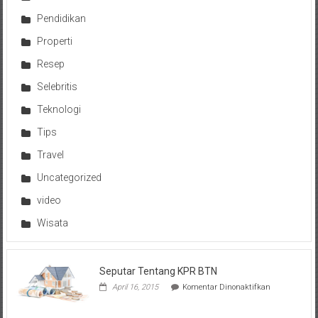
Pendidikan
Properti
Resep
Selebritis
Teknologi
Tips
Travel
Uncategorized
video
Wisata
Seputar Tentang KPR BTN
pada
April 16, 2015
Komentar Dinonaktifkan
Seputar
Tentang
KPR