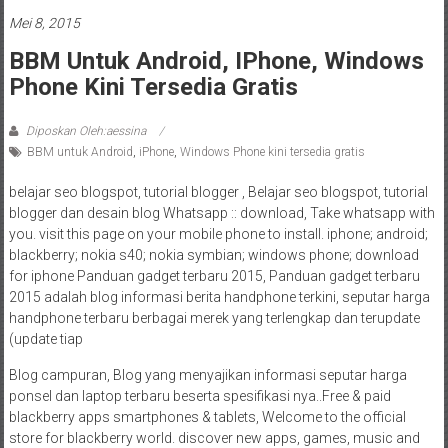
Mei 8, 2015
BBM Untuk Android, IPhone, Windows
Phone Kini Tersedia Gratis
Diposkan Oleh:aessina
BBM untuk Android
,
iPhone
,
Windows Phone kini tersedia gratis
belajar seo blogspot, tutorial blogger , Belajar seo blogspot, tutorial
blogger dan desain blog Whatsapp :: download, Take whatsapp with
you. visit this page on your mobile phone to install. iphone; android;
blackberry; nokia s40; nokia symbian; windows phone; download
for iphone Panduan gadget terbaru 2015, Panduan gadget terbaru
2015 adalah blog informasi berita handphone terkini, seputar harga
handphone terbaru berbagai merek yang terlengkap dan terupdate
(update tiap
Blog campuran, Blog yang menyajikan informasi seputar harga
ponsel dan laptop terbaru beserta spesifikasi nya..Free & paid
blackberry apps smartphones & tablets, Welcome to the official
store for blackberry world. discover new apps, games, music and