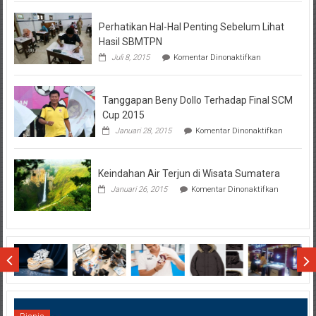
BTN
Perhatikan Hal-Hal Penting Sebelum Lihat
Hasil SBMTPN
pada
Juli 8, 2015
Komentar Dinonaktifkan
Perhatikan
Hal-
Hal
Tanggapan Beny Dollo Terhadap Final SCM
Penting
Sebelum
Cup 2015
Lihat
pada
Januari 28, 2015
Komentar Dinonaktifkan
Hasil
Tanggap
SBMTPN
Beny
Dollo
Keindahan Air Terjun di Wisata Sumatera
Terhadap
Final
pada
Januari 26, 2015
Komentar Dinonaktifkan
SCM
Keindahan
Cup
Air
2015
Terjun
di
Wisata
Sumatera