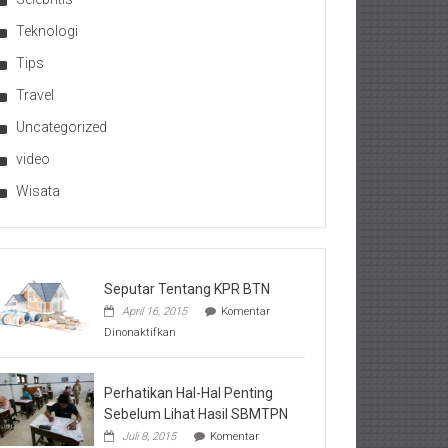
Teknologi
Tips
Travel
Uncategorized
video
Wisata
Seputar Tentang KPR BTN
April 16, 2015
Komentar
pada
Dinonaktifkan
Seputar
Tentang
KPR
BTN
Perhatikan Hal-Hal Penting
Sebelum Lihat Hasil SBMTPN
Juli 8, 2015
Komentar