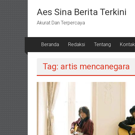
Lompat
ke
Aes Sina Berita Terkini
konten
Akurat Dan Terpercaya
Beranda
Redaksi
Tentang
Kontak
Tag: artis mencanegara