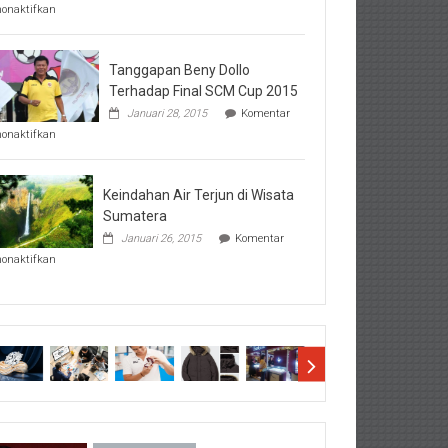
pada
nonaktifkan
Perhatikan
Hal-
Hal
Penting
Tanggapan Beny Dollo
Sebelum
Terhadap Final SCM Cup 2015
Lihat
Januari 28, 2015
Komentar
Hasil
pada
SBMTPN
nonaktifkan
Tanggapan
Beny
Dollo
Terhadap
Keindahan Air Terjun di Wisata
Final
Sumatera
SCM
Januari 26, 2015
Komentar
Cup
pada
2015
nonaktifkan
Keindahan
Air
Terjun
di
Wisata
Sumatera