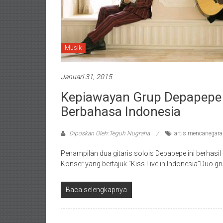
Musik
Januari 31, 2015
Kepiawayan Grup Depapepe 
Berbahasa Indonesia
Diposkan Oleh:Teguh Nugraha
artis mencanegara
Penampilan dua gitaris solois Depapepe ini berhasil
Konser yang bertajuk “Kiss Live in Indonesia”Duo gr
Baca selengkapnya