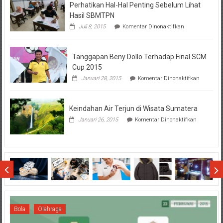
Perhatikan Hal-Hal Penting Sebelum Lihat
Hasil SBMTPN
pada
Juli 8, 2015
Komentar Dinonaktifkan
Perhatikan
Hal-
Hal
Tanggapan Beny Dollo Terhadap Final SCM
Penting
Sebelum
Cup 2015
Lihat
pada
Januari 28, 2015
Komentar Dinonaktifkan
Hasil
Tanggap
SBMTPN
Beny
Dollo
Keindahan Air Terjun di Wisata Sumatera
Terhadap
Final
pada
Januari 26, 2015
Komentar Dinonaktifkan
SCM
Keindahan
Cup
Air
2015
Terjun
di
Wisata
Sumatera
Bola
Olahraga