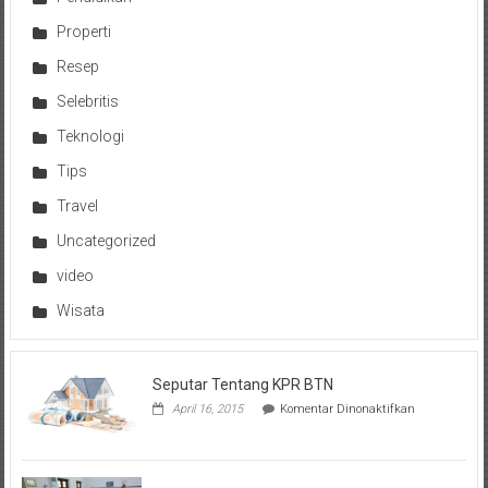
Properti
Resep
Selebritis
Teknologi
Tips
Travel
Uncategorized
video
Wisata
Seputar Tentang KPR BTN
pada
April 16, 2015
Komentar Dinonaktifkan
Seputar
Tentang
KPR
BTN