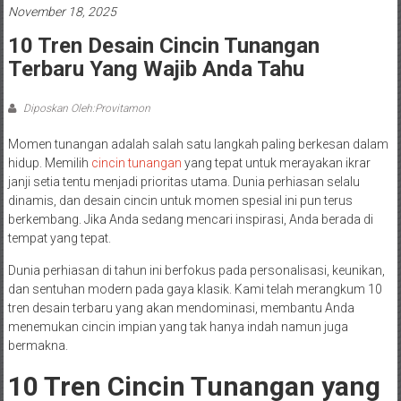
November 18, 2025
10 Tren Desain Cincin Tunangan
Terbaru Yang Wajib Anda Tahu
Diposkan Oleh:Provitamon
Momen tunangan adalah salah satu langkah paling berkesan dalam
hidup. Memilih
cincin tunangan
yang tepat untuk merayakan ikrar
janji setia tentu menjadi prioritas utama. Dunia perhiasan selalu
dinamis, dan desain cincin untuk momen spesial ini pun terus
berkembang. Jika Anda sedang mencari inspirasi, Anda berada di
tempat yang tepat.
Dunia perhiasan di tahun ini berfokus pada personalisasi, keunikan,
dan sentuhan modern pada gaya klasik. Kami telah merangkum 10
tren desain terbaru yang akan mendominasi, membantu Anda
menemukan cincin impian yang tak hanya indah namun juga
bermakna.
10 Tren Cincin Tunangan yang