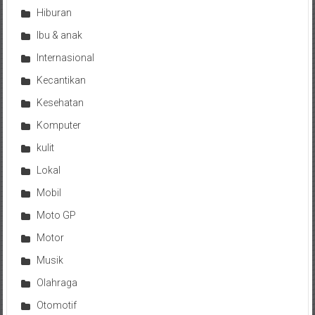
Hiburan
Ibu & anak
Internasional
Kecantikan
Kesehatan
Komputer
kulit
Lokal
Mobil
Moto GP
Motor
Musik
Olahraga
Otomotif