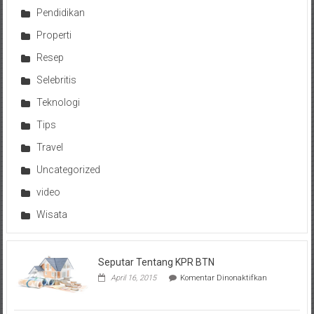
Pendidikan
Properti
Resep
Selebritis
Teknologi
Tips
Travel
Uncategorized
video
Wisata
Seputar Tentang KPR BTN
pada
April 16, 2015
Komentar Dinonaktifkan
Seputar
Tentang
KPR