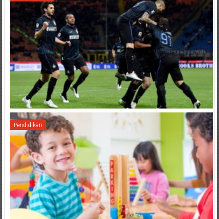
Pendidikan