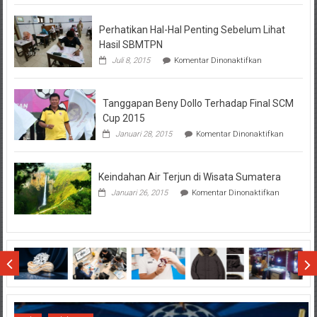
KPR
BTN
Perhatikan Hal-Hal Penting Sebelum Lihat
Hasil SBMTPN
pada
Juli 8, 2015
Komentar Dinonaktifkan
Perhatikan
Hal-
Hal
Tanggapan Beny Dollo Terhadap Final SCM
Penting
Sebelum
Cup 2015
Lihat
pada
Januari 28, 2015
Komentar Dinonaktifkan
Hasil
Tanggap
SBMTPN
Beny
Dollo
Keindahan Air Terjun di Wisata Sumatera
Terhadap
Final
pada
Januari 26, 2015
Komentar Dinonaktifkan
SCM
Keindahan
Cup
Air
2015
Terjun
di
Wisata
Sumatera