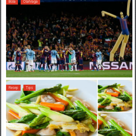
Bola
Olahraga
Resep
Tips