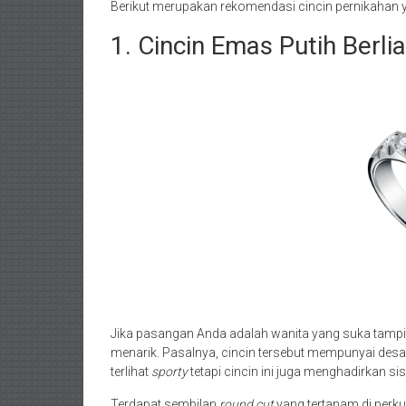
Berikut merupakan rekomendasi cincin pernikahan 
1. Cincin Emas Putih Berli
Jika pasangan Anda adalah wanita yang suka tampi
menarik. Pasalnya, cincin tersebut mempunyai des
terlihat
sporty
tetapi cincin ini juga menghadirkan s
Terdapat sembilan
round cut
yang tertanam di perk