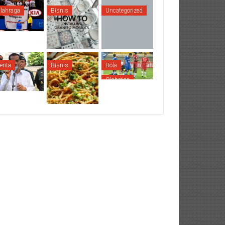
lahraga
Bisnis
Uncategorized
erita
Bisnis
Bola
Olahraga