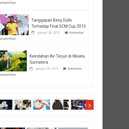
pada
nonaktifkan
Perhatikan
Hal-
Hal
Penting
Tanggapan Beny Dollo
Sebelum
Terhadap Final SCM Cup 2015
Lihat
Januari 28, 2015
Komentar
Hasil
pada
SBMTPN
nonaktifkan
Tanggapan
Beny
Dollo
Terhadap
Keindahan Air Terjun di Wisata
Final
Sumatera
SCM
Januari 26, 2015
Komentar
Cup
pada
2015
nonaktifkan
Keindahan
Air
Terjun
di
Wisata
Sumatera