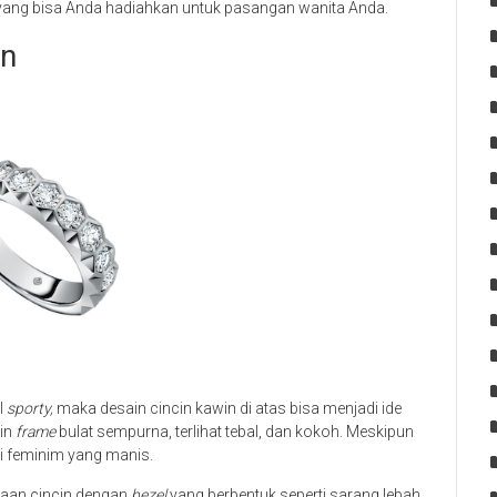
yang bisa Anda hadiahkan untuk pasangan wanita Anda.
an
l
sporty,
maka desain cincin kawin di atas bisa menjadi ide
ain
frame
bulat sempurna, terlihat tebal, dan kokoh. Meskipun
isi feminim yang manis.
uaan cincin dengan
bezel
yang berbentuk seperti sarang lebah.