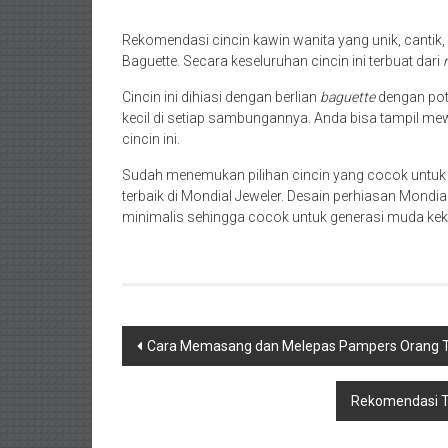
Rekomendasi cincin kawin wanita yang unik, cantik
Baguette. Secara keseluruhan cincin ini terbuat dari
Cincin ini dihiasi dengan berlian
baguette
dengan pot
kecil di setiap sambungannya. Anda bisa tampil 
cincin ini.
Sudah menemukan pilihan cincin yang cocok untuk 
terbaik di Mondial Jeweler. Desain perhiasan Mond
minimalis sehingga cocok untuk generasi muda keki
Navigasi
Cara Memasang dan Melepas Pampers Orang T
pos
Rekomendasi To