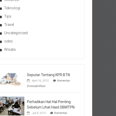
Teknologi
Tips
Travel
Uncategorized
video
Wisata
Seputar Tentang KPR BTN
April 16, 2015
Komentar
pada
Dinonaktifkan
Seputar
Tentang
KPR
BTN
Perhatikan Hal-Hal Penting
Sebelum Lihat Hasil SBMTPN
Juli 8, 2015
Komentar