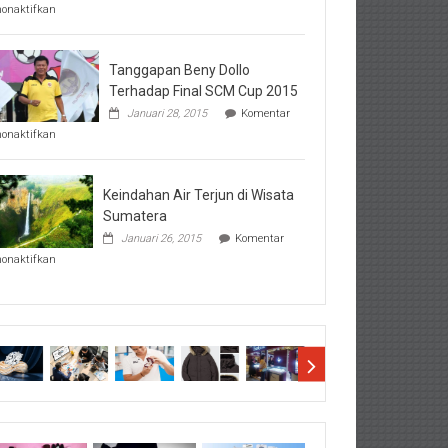
pada
nonaktifkan
Perhatikan
Hal-
Hal
Penting
Tanggapan Beny Dollo
Sebelum
Terhadap Final SCM Cup 2015
Lihat
Januari 28, 2015
Komentar
Hasil
pada
SBMTPN
nonaktifkan
Tanggapan
Beny
Dollo
Terhadap
Keindahan Air Terjun di Wisata
Final
Sumatera
SCM
Januari 26, 2015
Komentar
Cup
pada
2015
nonaktifkan
Keindahan
Air
Terjun
di
Wisata
Sumatera