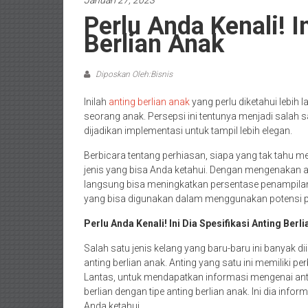
Januari 27, 2023
Perlu Anda Kenali! I
Berlian Anak
Diposkan Oleh:Bisnis
Inilah
anting berlian anak
yang perlu diketahui lebih 
seorang anak. Persepsi ini tentunya menjadi salah 
dijadikan implementasi untuk tampil lebih elegan.
Berbicara tentang perhiasan, siapa yang tak tahu men
jenis yang bisa Anda ketahui. Dengan mengenakan a
langsung bisa meningkatkan persentase penampilan 
yang bisa digunakan dalam menggunakan potensi per
Perlu Anda Kenali! Ini Dia Spesifikasi Anting Berl
Salah satu jenis kelang yang baru-baru ini banyak d
anting berlian anak. Anting yang satu ini memiliki pe
Lantas, untuk mendapatkan informasi mengenai anti
berlian dengan tipe anting berlian anak. Ini dia info
Anda ketahui.