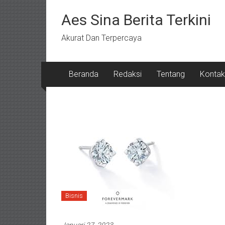
Lompat
ke
Aes Sina Berita Terkini
konten
Akurat Dan Terpercaya
Beranda
Redaksi
Tentang
Kontak
Bisnis