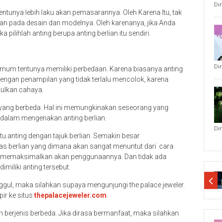
Di
ntunya lebih laku akan pemasarannya. Oleh Karena Itu, tak
kan pada desain dan modelnya. Oleh karenanya, jika Anda
pilihlah anting berupa anting berlian itu sendiri.
Di
umum tentunya memiliki perbedaan. Karena biasanya anting
engan penampilan yang tidak terlalu mencolok, karena
tulkan cahaya.
a yang berbeda. Hal ini memungkinakan seseorang yang
i dalam mengenakan anting berlian.
Di
 anting dengan tajuk berlian. Semakin besar
as berlian yang dimana akan sangat menuntut dari cara
na memaksimalkan akan penggunaannya. Dan tidak ada
iliki anting tersebut.
ggul, maka silahkan supaya mengunjungi the palace jeweler.
ir ke situs
thepalacejeweler.com
.
n berjenis berbeda. Jika dirasa bermanfaat, maka silahkan