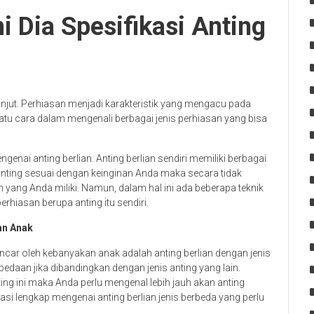
ni Dia Spesifikasi Anting
lanjut. Perhiasan menjadi karakteristik yang mengacu pada
satu cara dalam mengenali berbagai jenis perhiasan yang bisa
genai anting berlian. Anting berlian sendiri memiliki berbagai
nting sesuai dengan keinginan Anda maka secara tidak
yang Anda miliki. Namun, dalam hal ini ada beberapa teknik
hiasan berupa anting itu sendiri.
ian Anak
iincar oleh kebanyakan anak adalah anting berlian dengan jenis
rbedaan jika dibandingkan dengan jenis anting yang lain.
ng ini maka Anda perlu mengenal lebih jauh akan anting
rmasi lengkap mengenai anting berlian jenis berbeda yang perlu