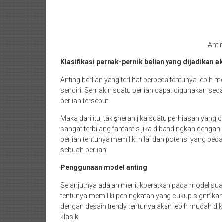
Anti
Klasifikasi pernak-pernik belian yang dijadikan a
Anting berlian yang terlihat berbeda tentunya lebih 
sendiri. Semakin suatu berlian dapat digunakan s
berlian tersebut.
Maka dari itu, tak ṣheran jika suatu perhiasan yang
sangat terbilang fantastis jika dibandingkan den
berlian tentunya memiliki nilai dan potensi yang bed
sebuah berlian!
Penggunaan model anting
Selanjutnya adalah menitikberatkan pada model suat
tentunya memiliki peningkatan yang cukup signifika
dengan desain trendy tentunya akan lebih mudah dik
klasik.