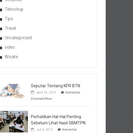
Teknologi
Tips
Travel
Uncategorized
video
Wisata
Seputar Tentang KPR BTN
April 16, 2015
Komentar
pada
Dinonaktifkan
Seputar
Tentang
KPR
BTN
Perhatikan Hal-Hal Penting
Sebelum Lihat Hasil SBMTPN
Juli 8, 2015
Komentar