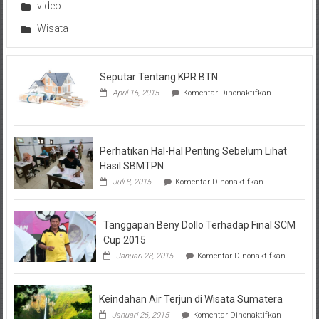
video
Wisata
Seputar Tentang KPR BTN
pada
April 16, 2015
Komentar Dinonaktifkan
Seputar
Tentang
KPR
BTN
Perhatikan Hal-Hal Penting Sebelum Lihat
Hasil SBMTPN
pada
Juli 8, 2015
Komentar Dinonaktifkan
Perhatikan
Hal-
Hal
Tanggapan Beny Dollo Terhadap Final SCM
Penting
Sebelum
Cup 2015
Lihat
pada
Januari 28, 2015
Komentar Dinonaktifkan
Hasil
Tanggap
SBMTPN
Beny
Dollo
Keindahan Air Terjun di Wisata Sumatera
Terhadap
Final
pada
Januari 26, 2015
Komentar Dinonaktifkan