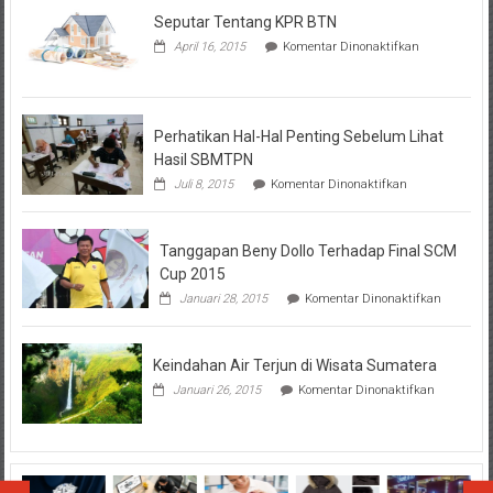
Seputar Tentang KPR BTN
pada
April 16, 2015
Komentar Dinonaktifkan
Seputar
Tentang
KPR
BTN
Perhatikan Hal-Hal Penting Sebelum Lihat
Hasil SBMTPN
pada
Juli 8, 2015
Komentar Dinonaktifkan
Perhatikan
Hal-
Hal
Tanggapan Beny Dollo Terhadap Final SCM
Penting
Sebelum
Cup 2015
Lihat
pada
Januari 28, 2015
Komentar Dinonaktifkan
Hasil
Tanggap
SBMTPN
Beny
Dollo
Keindahan Air Terjun di Wisata Sumatera
Terhadap
Final
pada
Januari 26, 2015
Komentar Dinonaktifkan
SCM
Keindahan
Cup
Air
2015
Terjun
di
Wisata
Sumatera