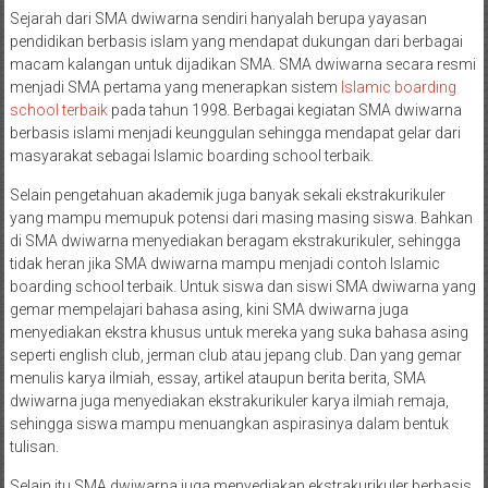
Sejarah dari SMA dwiwarna sendiri hanyalah berupa yayasan
pendidikan berbasis islam yang mendapat dukungan dari berbagai
macam kalangan untuk dijadikan SMA. SMA dwiwarna secara resmi
menjadi SMA pertama yang menerapkan sistem
Islamic boarding
school terbaik
pada tahun 1998. Berbagai kegiatan SMA dwiwarna
berbasis islami menjadi keunggulan sehingga mendapat gelar dari
masyarakat sebagai Islamic boarding school terbaik.
Selain pengetahuan akademik juga banyak sekali ekstrakurikuler
yang mampu memupuk potensi dari masing masing siswa. Bahkan
di SMA dwiwarna menyediakan beragam ekstrakurikuler, sehingga
tidak heran jika SMA dwiwarna mampu menjadi contoh Islamic
boarding school terbaik. Untuk siswa dan siswi SMA dwiwarna yang
gemar mempelajari bahasa asing, kini SMA dwiwarna juga
menyediakan ekstra khusus untuk mereka yang suka bahasa asing
seperti english club, jerman club atau jepang club. Dan yang gemar
menulis karya ilmiah, essay, artikel ataupun berita berita, SMA
dwiwarna juga menyediakan ekstrakurikuler karya ilmiah remaja,
sehingga siswa mampu menuangkan aspirasinya dalam bentuk
tulisan.
Selain itu SMA dwiwarna juga menyediakan ekstrakurikuler berbasis