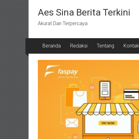
Lompat
ke
Aes Sina Berita Terkini
konten
Akurat Dan Terpercaya
Beranda
Redaksi
Tentang
Kontak