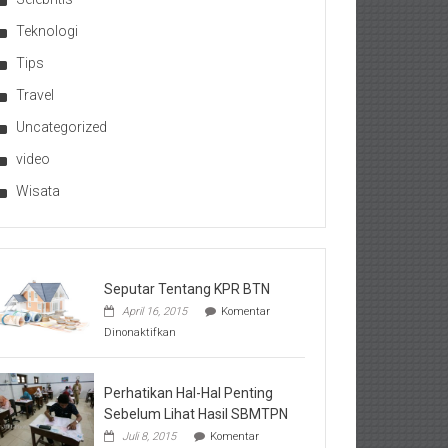
Teknologi
Tips
Travel
Uncategorized
video
Wisata
Seputar Tentang KPR BTN
April 16, 2015
Komentar
pada
Dinonaktifkan
Seputar
Tentang
KPR
BTN
Perhatikan Hal-Hal Penting
Sebelum Lihat Hasil SBMTPN
Juli 8, 2015
Komentar