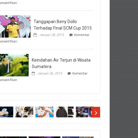
pada
nonaktifkan
Perhatikan
Hal-
Hal
Penting
Tanggapan Beny Dollo
Sebelum
Terhadap Final SCM Cup 2015
Lihat
Januari 28, 2015
Komentar
Hasil
pada
SBMTPN
nonaktifkan
Tanggapan
Beny
Dollo
Terhadap
Keindahan Air Terjun di Wisata
Final
Sumatera
SCM
Januari 26, 2015
Komentar
Cup
pada
2015
nonaktifkan
Keindahan
Air
Terjun
di
Wisata
Sumatera