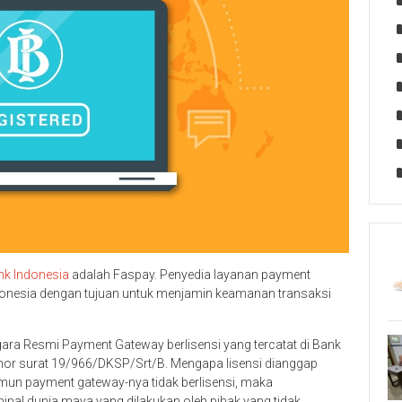
nk Indonesia
adalah Faspay. Penyedia layanan payment
ndonesia dengan tujuan untuk menjamin keamanan transaksi
ggara Resmi Payment Gateway berlisensi yang tercatat di Bank
or surat 19/966/DKSP/Srt/B. Mengapa lisensi dianggap
un payment gateway-nya tidak berlisensi, maka
iminal dunia maya yang dilakukan oleh pihak yang tidak