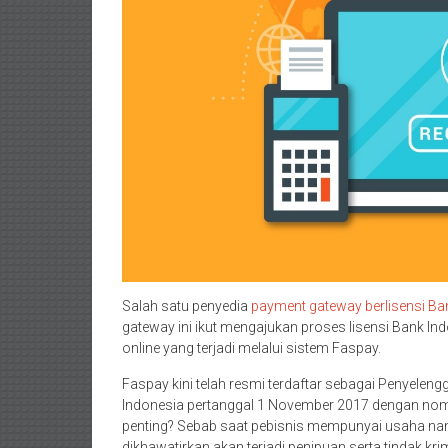
Salah satu penyedia
payment gateway berlisensi Ba
gateway ini ikut mengajukan proses lisensi Bank I
online yang terjadi melalui sistem Faspay.
Faspay kini telah resmi terdaftar sebagai Penyelen
Indonesia pertanggal 1 November 2017 dengan nom
penting? Sebab saat pebisnis mempunyai usaha nam
dikhawatirkan akan terjadi penipuan serta tindak kr