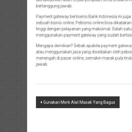
bertanggung jawab.
Payment gateway berlisensi Bank Indonesia
ini jug
sebuah bisnis online. Pebisnis online bisa dikatakan 
tinggi dengan pelayanan yang maksimal. Salah sa
menggunakan payment gateway yang sudah berlise
Mengapa demikian? Sebab apabila payment gateway in
atau menggunakan jasa yang disediakan oleh pebisni
menengah di pasar online, semakin marak pula tinda
jawab.
Navigasi
Gunakan Merk Alat Masak Yang Bagus
pos