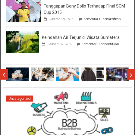
Hal
Tanggapan Beny Dollo Terhadap Final SCM
Penting
Sebelum
Cup 2015
Lihat
pada
Januari 28, 2015
Komentar Dinonaktifkan
Hasil
Tanggap
SBMTPN
Beny
Dollo
Keindahan Air Terjun di Wisata Sumatera
Terhadap
Final
pada
Januari 26, 2015
Komentar Dinonaktifkan
SCM
Keindahan
Cup
Air
2015
Terjun
di
Wisata
Sumatera
Uncategorized