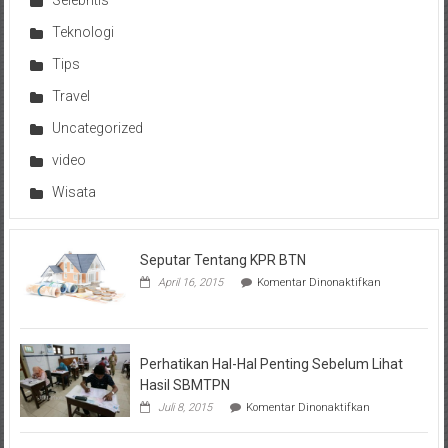
Selebritis
Teknologi
Tips
Travel
Uncategorized
video
Wisata
Seputar Tentang KPR BTN
pada
April 16, 2015
Komentar Dinonaktifkan
Seputar
Tentang
KPR
BTN
Perhatikan Hal-Hal Penting Sebelum Lihat
Hasil SBMTPN
pada
Juli 8, 2015
Komentar Dinonaktifkan
Perhatikan
Hal-