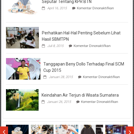
Seputar Tentang KPR BTN
pada
April 16, 2015
Komentar Dinonaktifkan
Seputar
Tentang
KPR
BTN
Perhatikan Hal-Hal Penting Sebelum Lihat
Hasil SBMTPN
pada
Juli 8, 2015
Komentar Dinonaktifkan
Perhatikan
Hal-
Hal
Tanggapan Beny Dollo Terhadap Final SCM
Penting
Sebelum
Cup 2015
Lihat
pada
Januari 28, 2015
Komentar Dinonaktifkan
Hasil
Tanggap
SBMTPN
Beny
Dollo
Keindahan Air Terjun di Wisata Sumatera
Terhadap
Final
pada
Januari 26, 2015
Komentar Dinonaktifkan
SCM
Keindahan
Cup
Air
2015
Terjun
di
Wisata
Sumatera