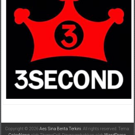
Copyright © 2026
Aes Sina Berita Terkini
. All rights reserved. Tema:
ColorNews
oleh ThemeGrill. Dipersembahkan oleh
WordPress
.