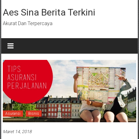
Lompat
ke
Aes Sina Berita Terkini
konten
Akurat Dan Terpercaya
Asuransi
Bisnis
Maret 14, 2018