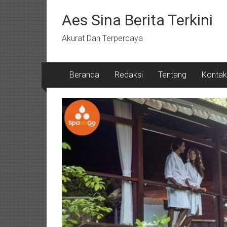
Lompat
ke
Aes Sina Berita Terkini
konten
Akurat Dan Terpercaya
Beranda
Redaksi
Tentang
Kontak