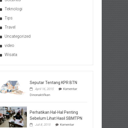
Teknologi
Tips
Travel
Uncategorized
video
Wisata
Seputar Tentang KPR BTN
April 16, 2015
Komentar
pada
Dinonaktifkan
Seputar
Tentang
KPR
BTN
Perhatikan Hal-Hal Penting
Sebelum Lihat Hasil SBMTPN
Juli 8, 2015
Komentar