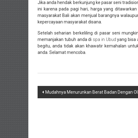
Jika anda hendak berkunjung ke pasar seni tradision
ini karena pada pagi hari, harga yang ditawark
masyarakat Bali akan menjual barangnya walaupu
kepercayaan masyarakat disana.
Setelah seharian berkeliling di pasar seni mungk
memanjakan tubuh anda di
spa in Ubud
yang bisa 
begitu, anda tidak akan khawatir kemahalan unt
anda. Selamat mencoba.
Navigasi
Mudahnya Menurunkan Berat Badan Dengan O
pos