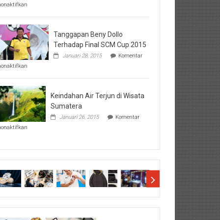
pada
nonaktifkan
Perhatikan
Hal-
Hal
Penting
Tanggapan Beny Dollo
Sebelum
Terhadap Final SCM Cup 2015
Lihat
Januari 28, 2015
Komentar
Hasil
pada
SBMTPN
nonaktifkan
Tanggapan
Beny
Dollo
Terhadap
Keindahan Air Terjun di Wisata
Final
Sumatera
SCM
Januari 26, 2015
Komentar
Cup
pada
2015
nonaktifkan
Keindahan
Air
Terjun
di
Wisata
Sumatera