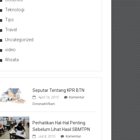
Teknologi
Tips
Travel
Uncategorized
video
Wisata
Seputar Tentang KPR BTN
April 16, 2015
Komentar
pada
Dinonaktifkan
Seputar
Tentang
KPR
BTN
Perhatikan Hal-Hal Penting
Sebelum Lihat Hasil SBMTPN
Juli 8, 2015
Komentar