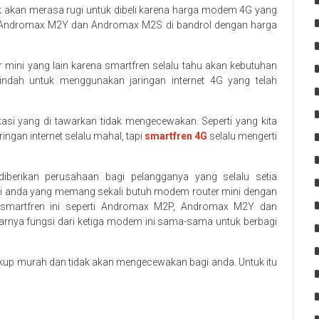
k akan merasa rugi untuk dibeli karena harga modem 4G yang
P, Andromax M2Y dan Andromax M2S di bandrol dengan harga
 mini yang lain karena smartfren selalu tahu akan kebutuhan
indah untuk menggunakan jaringan internet 4G yang telah
asi yang di tawarkan tidak mengecewakan. Seperti yang kita
ngan internet selalu mahal, tapi
smartfren 4G
selalu mengerti
diberikan perusahaan bagi pelangganya yang selalu setia
bagi anda yang memang sekali butuh modem router mini dengan
ri smartfren ini seperti Andromax M2P, Andromax M2Y dan
arnya fungsi dari ketiga modem ini sama-sama untuk berbagi
ukup murah dan tidak akan mengecewakan bagi anda. Untuk itu