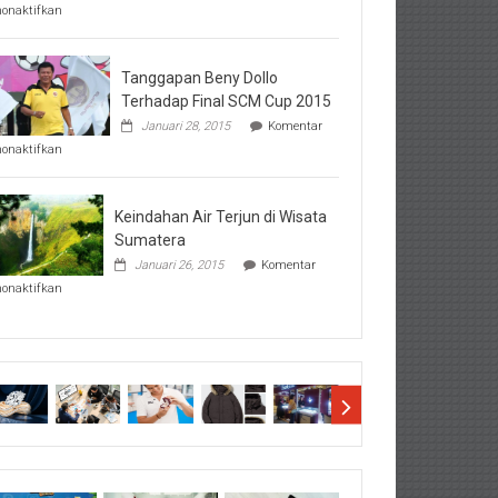
pada
nonaktifkan
Perhatikan
Hal-
Hal
Penting
Tanggapan Beny Dollo
Sebelum
Terhadap Final SCM Cup 2015
Lihat
Januari 28, 2015
Komentar
Hasil
pada
SBMTPN
nonaktifkan
Tanggapan
Beny
Dollo
Terhadap
Keindahan Air Terjun di Wisata
Final
Sumatera
SCM
Januari 26, 2015
Komentar
Cup
pada
2015
nonaktifkan
Keindahan
Air
Terjun
di
Wisata
Sumatera