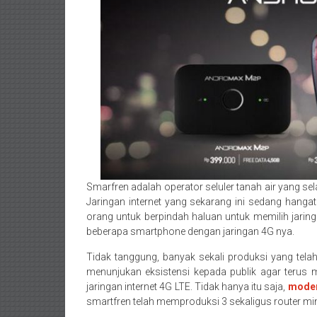
Smarfren adalah operator seluler tanah air yang s
Jaringan internet yang sekarang ini sedang hangat
orang untuk berpindah haluan untuk memilih jaring
beberapa smartphone dengan jaringan 4G nya.
Tidak tanggung, banyak sekali produksi yang tel
menunjukan eksistensi kepada publik agar terus me
jaringan internet 4G LTE. Tidak hanya itu saja,
modem
smartfren telah memproduksi 3 sekaligus router min