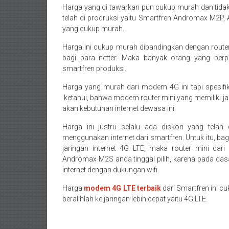
Harga yang di tawarkan pun cukup murah dan tida
telah di prodruksi yaitu Smartfren Andromax M2
yang cukup murah.
Harga ini cukup murah dibandingkan dengan router
bagi para netter. Maka banyak orang yang berp
smartfren produksi.
Harga yang murah dari modem 4G ini tapi spesifik
ketahui, bahwa modem router mini yang memiliki jari
akan kebutuhan internet dewasa ini.
Harga ini justru selalu ada diskon yang telah 
menggunakan internet dari smartfren. Untuk itu, 
jaringan internet 4G LTE, maka router mini da
Andromax M2S anda tinggal pilih, karena pada das
internet dengan dukungan wifi.
Harga
modem 4G LTE terbaik
dari Smartfren ini c
beralihlah ke jaringan lebih cepat yaitu 4G LTE.