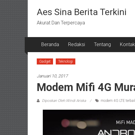
Lompat
ke
Aes Sina Berita Terkini
konten
Akurat Dan Terpercaya
Beranda
Redaksi
Tentang
Kontak
Gadget
Teknologi
Januari 10, 2017
Modem Mifi 4G Mura
Diposkan Oleh:Windi Ariska
modem 4G LTE terbai