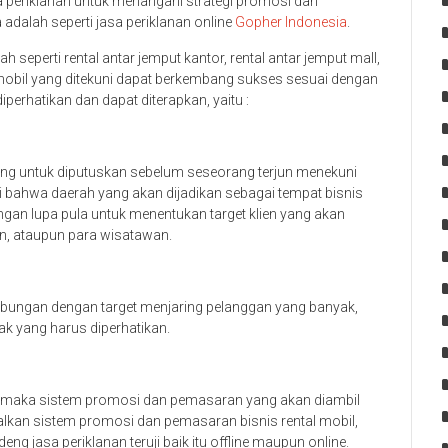
a periklanan untuk menangani strategi promosi dan
 adalah seperti jasa periklanan online
Gopher Indonesia
.
lah seperti rental antar jemput kantor, rental antar jemput mall,
l mobil yang ditekuni dapat berkembang sukses sesuai dengan
perhatikan dan dapat diterapkan, yaitu :
ting untuk diputuskan sebelum seseorang terjun menekuni
iti bahwa daerah yang akan dijadikan sebagai tempat bisnis
angan lupa pula untuk menentukan target klien yang akan
n, ataupun para wisatawan.
ubungan dengan target menjaring pelanggan yang banyak,
lak yang harus diperhatikan.
s maka sistem promosi dan pemasaran yang akan diambil
kan sistem promosi dan pemasaran bisnis rental mobil,
 jasa periklanan teruji baik itu offline maupun online.