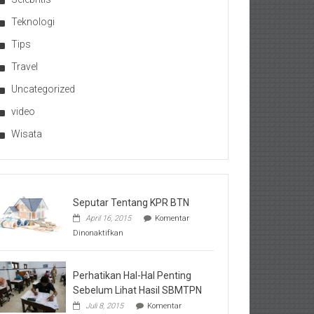
Teknologi
Tips
Travel
Uncategorized
video
Wisata
Seputar Tentang KPR BTN
April 16, 2015
Komentar
pada
Dinonaktifkan
Seputar
Tentang
KPR
BTN
Perhatikan Hal-Hal Penting
Sebelum Lihat Hasil SBMTPN
Juli 8, 2015
Komentar