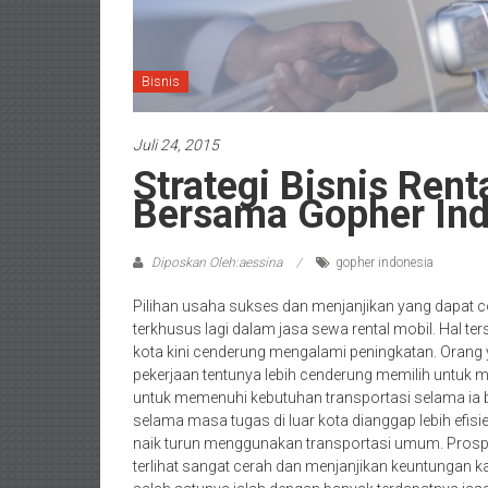
Bisnis
Juli 24, 2015
Strategi Bisnis Rent
Bersama Gopher Ind
Diposkan Oleh:aessina
gopher indonesia
Pilihan usaha sukses dan menjanjikan yang dapat coba
terkhusus lagi dalam jasa sewa rental mobil. Hal te
kota kini cenderung mengalami peningkatan. Orang 
pekerjaan tentunya lebih cenderung memilih untu
untuk memenuhi kebutuhan transportasi selama ia ber
selama masa tugas di luar kota dianggap lebih efis
naik turun menggunakan transportasi umum. Prosp
terlihat sangat cerah dan menjanjikan keuntungan