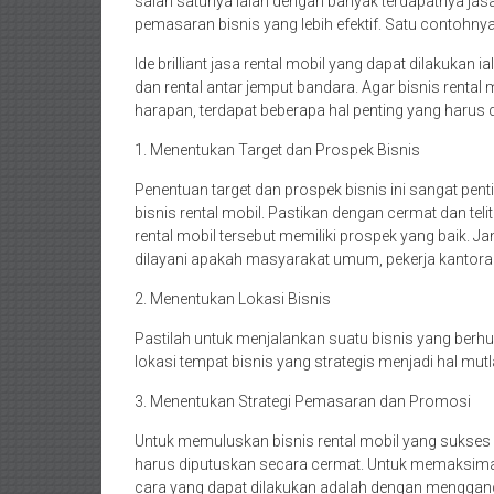
salah satunya ialah dengan banyak terdapatnya jas
pemasaran bisnis yang lebih efektif. Satu contohnya
Ide brilliant jasa rental mobil yang dapat dilakukan ia
dan rental antar jemput bandara. Agar bisnis renta
harapan, terdapat beberapa hal penting yang harus di
1. Menentukan Target dan Prospek Bisnis
Penentuan target dan prospek bisnis ini sangat pen
bisnis rental mobil. Pastikan dengan cermat dan tel
rental mobil tersebut memiliki prospek yang baik. J
dilayani apakah masyarakat umum, pekerja kantora
2. Menentukan Lokasi Bisnis
Pastilah untuk menjalankan suatu bisnis yang berh
lokasi tempat bisnis yang strategis menjadi hal mut
3. Menentukan Strategi Pemasaran dan Promosi
Untuk memuluskan bisnis rental mobil yang sukse
harus diputuskan secara cermat. Untuk memaksimal
cara yang dapat dilakukan adalah dengan menggandeng