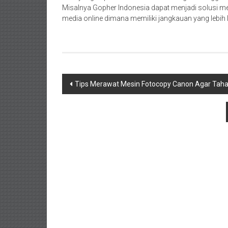
Misalnya Gopher Indonesia dapat menjadi solusi me
media online dimana memiliki jangkauan yang lebih 
Navigasi
Tips Merawat Mesin Fotocopy Canon Agar Tah
pos