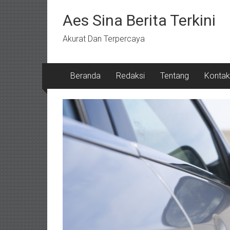
Lompat
ke
Aes Sina Berita Terkini
konten
Akurat Dan Terpercaya
Beranda
Redaksi
Tentang
Kontak