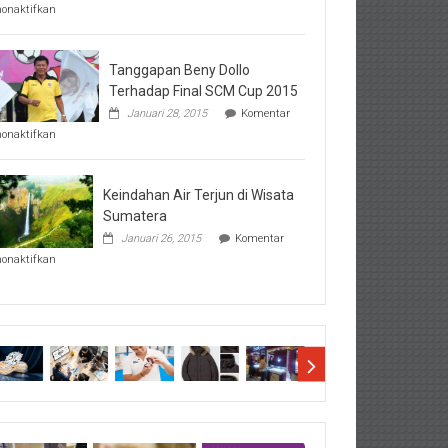
pada
nonaktifkan
Perhatikan
Hal-
Hal
Penting
Tanggapan Beny Dollo
Sebelum
Terhadap Final SCM Cup 2015
Lihat
Januari 28, 2015
Komentar
Hasil
pada
SBMTPN
nonaktifkan
Tanggapan
Beny
Dollo
Terhadap
Keindahan Air Terjun di Wisata
Final
Sumatera
SCM
Januari 26, 2015
Komentar
Cup
pada
2015
nonaktifkan
Keindahan
Air
Terjun
di
Wisata
Sumatera