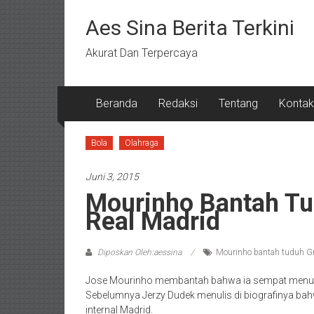
Lompat
ke
Aes Sina Berita Terkini
konten
Akurat Dan Terpercaya
Beranda
Redaksi
Tentang
Kontak
Bola
Olahraga
Juni 3, 2015
Mourinho Bantah Tu
Real Madrid
Diposkan Oleh:aessina
Mourinho bantah tuduh Gra
Jose Mourinho membantah bahwa ia sempat menuduh
Sebelumnya Jerzy Dudek menulis di biografinya b
internal Madrid.