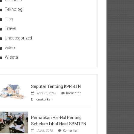
Teknologi
Tips
Travel
Uncategorized
video
Wisata
Seputar Tentang KPR BTN
April 16, 2015
Komentar
pada
Dinonaktifkan
Seputar
Tentang
KPR
BTN
Perhatikan Hal-Hal Penting
Sebelum Lihat Hasil SBMTPN
Juli 8, 2015
Komentar