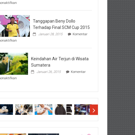
pada
nonaktifkan
Perhatikan
Hal-
Hal
Penting
Tanggapan Beny Dollo
Sebelum
Terhadap Final SCM Cup 2015
Lihat
Januari 28, 2015
Komentar
Hasil
pada
SBMTPN
nonaktifkan
Tanggapan
Beny
Dollo
Terhadap
Keindahan Air Terjun di Wisata
Final
Sumatera
SCM
Januari 26, 2015
Komentar
Cup
pada
2015
nonaktifkan
Keindahan
Air
Terjun
di
Wisata
Sumatera