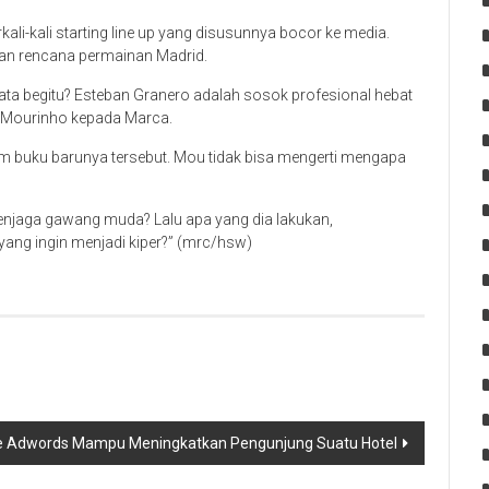
ali-kali starting line up yang disusunnya bocor ke media.
n rencana permainan Madrid.
ta begitu? Esteban Granero adalah sosok profesional hebat
s Mourinho kepada Marca.
 buku barunya tersebut. Mou tidak bisa mengerti mengapa
 penjaga gawang muda? Lalu apa yang dia lakukan,
ng ingin menjadi kiper?” (mrc/hsw)
e Adwords Mampu Meningkatkan Pengunjung Suatu Hotel