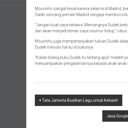
Mourinho sangat kesal karena selama di Madrid, berk
Salah seorang pemain Madrid sengaja membocorka
“Jangan buat saya tertawa. Memangnya Dudek berka
dan akan menjadi teman saya seumur hidup,” cetu
Mourinho juga mempertanyakan tulisan Dudek dalam
Dudek menulis hal itu di bukunya.
“Kalian bilang buku Dudek itu tentang apa? melatih
menyampaikan pengalamannya kepada anak-anak ya
Navigasi
Tata Janeeta Buatkan Lagu untuk Kekasih
pos
Jasa Googl