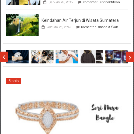
pada
Januari 28, 2015
Komentar Dinonaktifkan
Hasil
Tanggap
SBMTPN
Beny
Dollo
Keindahan Air Terjun di Wisata Sumatera
Terhadap
Final
pada
Januari 26, 2015
Komentar Dinonaktifkan
SCM
Keindahan
Cup
Air
2015
Terjun
di
Wisata
Sumatera
Bisnis