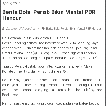
April 7, 2015
Berita Bola: Persib Bikin Mental PBR
Hancur
Diposkan Oleh:aessina
Berita Bola: Persib Bikin Mental PBR Hancur
Gol Pertama Persib Bikin Mental PBR Hancur
Persib Bandung berhasil melibas tim sekota Pelita Bandung Raya
dengan skor 3-0 dalam laga lanjutan Indonesia Super League atau
Qatar National Bank (QNB) League 2015 yang digelar di Stadion Si
Jalak Harupat, Soreang, Kabupaten Bandung, Selasa (7/4/2015).
Tiga gol Persib dicetak kapten Atep Rizal di menit ke-47, Makan
Konate di menit 72, dan M Taufiq di menit 84.
Pelatih PBR, Dejan Antonic mengatakan pada babak pertama anak
asuhnya dapat mengimbangi permainan Persib Bandung, itu terbukti
dengan penguasaan bola yang dilakukan oleh tim berjuluk Boys are
Back tersebut.
Namun saat terjadi gol yang dicetak Atep pada awal babak kedua,