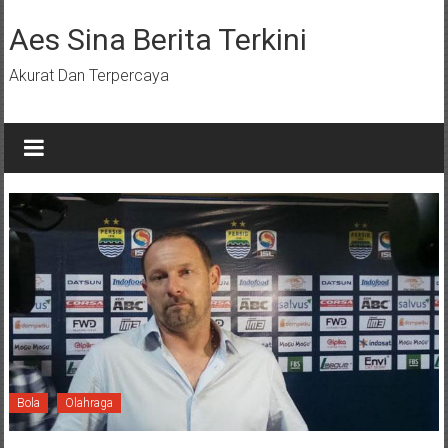
Lompat
ke
Aes Sina Berita Terkini
konten
Akurat Dan Terpercaya
Bola
Olahraga