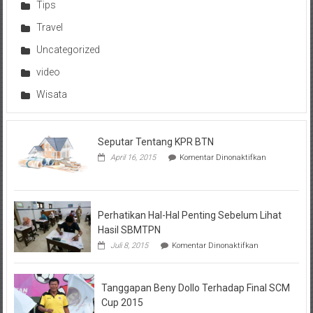
Tips
Travel
Uncategorized
video
Wisata
Seputar Tentang KPR BTN
pada
April 16, 2015
Komentar Dinonaktifkan
Seputar
Tentang
KPR
BTN
Perhatikan Hal-Hal Penting Sebelum Lihat
Hasil SBMTPN
pada
Juli 8, 2015
Komentar Dinonaktifkan
Perhatikan
Hal-
Hal
Tanggapan Beny Dollo Terhadap Final SCM
Penting
Sebelum
Cup 2015
Lihat